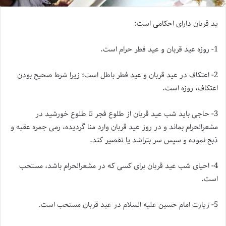
ید
قربان
دارای احکامی است:
1- روزه
عید
قربان
و
عید
فطر حرام است.
2- اعتکاف در
عید
قربان
و
عید
فطر باطل است؛ زیرا شرط صحیح بودن
اعتکاف، روزه است.
3- حاجی باید شب
عید
قربان
از طلوع فجر تا طلوع خورشید در
مشعرالحرام بماند و در روز
عید
قربان
وارد منا گردیده، رمی جمره عقبه و
ذبح نموده و سپس سر بتراشد یا تقصیر کند.
4- احیای شب
عید
قربان
برای کسی که در مشعرالحرام باشد، مستحب
است.
5- زیارت امام حسین علیه السلام در
عید
قربان
مستحب است.