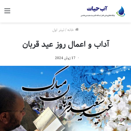
منو
خانه
/
تیتر اول
آداب و اعمال روز عید قربان
17 ژوئن 2024