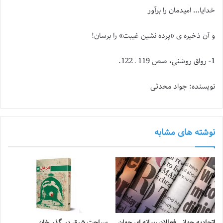
خدایا… امیدمان را برآور
و آن ذخیره ی «پرده نشین غیبت» را برسان!
1- رواق روشنی، صص 119 ـ 122.
نویسنده: جواد محدثی
نوشته های مشابه
اتحادیه جهانی فعالان رسانه ای جهان
سیاحت شرق در گذر خان