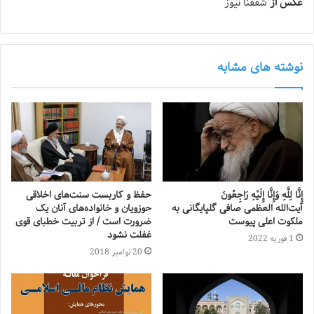
عکس از
شفقنا نیوز
نوشته های مشابه
إِنَّا لِلَّهِ وَإِنَّا إِلَیْهِ رَاجِعُونَ
حفظ و کاربست سنت‌های اخلاقی
آیت‌الله العظمی صافی گلپایگانی به
حوزویان و خانواده‌های آنان یک
ملکوت اعلی پیوست
ضرورت است / از تربیت خطبای قوی
غفلت نشود
1 فوریه 2022
20 نوامبر 2018