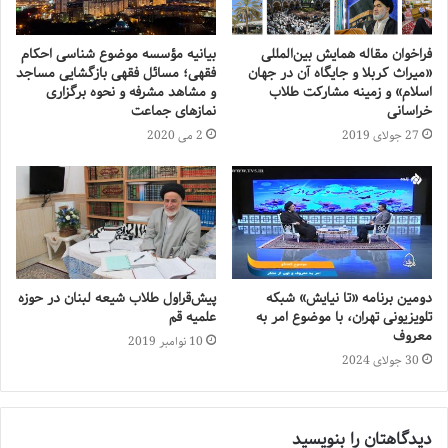
فراخوان مقاله همایش بین‌المللی
بیانیه مؤسسه موضوع شناسی احکام
«میراث كربلا و جایگاه آن در جهان
فقهی؛ مسائل فقهی بازگشایی مساجد
اسلام» و زمینه مشارکت طلاب
و مشاهد مشرفه و نحوه برگزاری
خراسانی
نمازهای جماعت
27 جولای 2019
2 می 2020
دومین برنامه «تا نیایش» شبکه
پیش‌قراول طلاب شیعه لبنان در حوزه
تلویزیونی تهران، با موضوع امر به
علمیه قم
معروف
10 نوامبر 2019
30 جولای 2024
دیدگاهتان را بنویسید