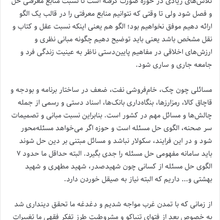
تلاش‌های زیادی در حوزه صورت گرفته است تا نسبت منابع معرفتی حل
و فصل شود ولی تا وقتی که نتوانیم منابع معرفتی را در قالب یک الگو
ارائه دهیم موفق نخواهیم بود؛ الگو هم یعنی اینکه نسبت عقل و کتاب و
نقل مشخص باشد یعنی باید توضیح دهیم چگونه مبانی نظری و
ارزش‌های اخلاقی در مفاهیم پایین‌دستی ناظر به عینیت زندگی فرد و
جامعه جاری و ساری شود.
مسائلی چون چک، خام‌فروشی نفت، ضعف در ساختار برنامه و بودجه و
قاچاق کالا، رمزارزها، بنگاه‌داری بانک‌ها، اسناد دستی و رسمی از جمله
چالش‌ها و مسائل مهم در کشور است. بنابراین نسبت مبانی و تصمیمات
سر صحنه، الگوی حل مسئله است و حوزه اگر می‌خواهد مسئله‌محور
شود و در این فرایند، سکولار نباشد و مسائل مبتنی بر دین حل شوند
باید سامانه مفهومی حل مسئله را جدی بگیرد. البته حداقل ما حدود ۷
الگوی حل مسئله از کسانی چون شهیدصدر، شهید مطهری و شهید
بهشتی و… داریم که البته نیاز به صیقل‌ خوردن دارد.
از زمانی که با تمدن غرب مواجه شدیم و دغدغه ما تحقق دینداری شد
به خصوص بعد از فتوای تنباکو و مشروطیت طرز تفکر فقهی ما تغییرات