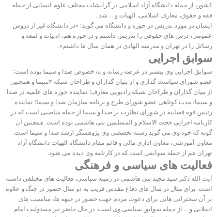
کشور، از جمله دانشگاه آزاد اسلامی در گرایشات مختلف علوم انسانی از جمله
فقه و حقوق، معارف اسلامی، الهیات و … شد .
ایشان در مورد تدریس در حوزه و دانشگاه می گوید؛ «در دانشگاه غیر از دروس
عمومی، درس های حقوقی را تدریس داشتم و در حوزه هم، ادبیات و لمعه و
رسائل را در تهران و مدرسه الهادی در همان سال ها داشتم».
سوابق اجرایی
سوابق اجرایی وی بیشتر در عرصه رسانه و به خصوص صدا و سیما بوده است؛
عضو شورای سیاست گذاری و از بنیان گذاران و طراحان شبکه ۴سیما و همچنین
از بنیان گذاران و طراحان شبکه رادیویی معارف؛ نماینده حوزه های علمیه در صدا
و سیما؛ مدت کوتاهی عضو شورای طرح و برنامه سازمان صدا و سیما؛ نماینده
رئیس قوه قضاییه در شورای نظارت بر صدا و سیما از جمله مناصبی است که در
کارنامه اجرایی حجت الاسلام و المسلمین بنی هاشمی بوده است. همچنین آن
گونه که خود وی می گوید رسته تخصصی وی پژوهشگر ارشد صدا و سیما است.
معاون آموزشی، معاون اداری مالی و قائم مقام دانشگاه الهیات دانشگاه آزاد
تهران هم از جمله سوابقی است که در کارنامه وی دیده می شود.
فعالیت های سیاسی و فرهنگی
آیت الله دکتر سید مجید بنی هاشمی در زمینه سیاسی، فعالیت های مختلفی داشته
است. برای مثال در سال های دفاع مقدس قریب به دو سال حضور در جنگ و علاوه
بر آن سخنرانی هایی برای دعوت مردم جهت حضور در جبهه ها، مناسبت های
انقلابی و … از جمله سوابق سیاسی وی است. در حال حاضر نیز مسئولیت امام