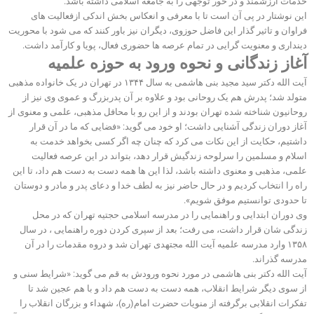
خدمات ارزشمند و در خور توجهی را به جامعه اسلامی داشته باشد.
این نوشتار در پی آن است تا با معرفی و انعکاس بخش اندکی ازفعالیت های
فراوان و تاثیر گذار این فاضل حوزوی، دیگران نیز باور کنند که می شود با محوریت
دینداری و معنویت گرایی در تمام عرصه ها حضوری فعال، پویا و کارآمد داشت.
آغاز زندگانی و نحوه ورود به حوزه علمیه
آیت الله دکتر سید مجید بنی هاشمی به سال ۱۳۴۴ در تهران در یک خانواده مذهبی
متولد شد؛ پدرش هم یک روحانی بود و علاوه بر آن پدربزرگ و عموی وی نیز از
روحانیون شناخته شده تهران بودند و از این رو با محافل مذهبی، علمی و معنوی از
آغاز دوران زندگی آشنایی داشت؛ او خود می گوید: «فضایی که ما در آن قرار
داشتیم، حکایت از این نکات می کرد که چنان چه اگر کسی بخواهد خدمت به
اسلام و مسلمین را سرلوحه زندگیش قرار دهد، بتواند در این عرصه فعالیت
علمی، مذهبی و معنوی داشته باشد، لذا این ها همه دست به دست هم داد، تا این
راه را انتخاب کردیم و در حال حاضر نیز به لطف خدا و دعای پدر و مادر و دوستان
تا حدودی توانستیم موفق شویم».
وی دوران ابتدایی و راهنمایی را در مدرسه اسلامی حجتیه تهران که در محل
زندگی شان قرار داشت، می رفت؛ بعد از سپری کردن دوره راهنمایی ، در سال
۱۳۵۸ وارد مدرسه علمیه آیت الله مجتهدی تهران شد و دروه مقدمات را در آن
مدرسه گذراند.
آیت الله دکتر بنی هاشمی در مورد نحوه ورودش به قم می گوید: «شرایط سنی و
از سوی دیگر شرایط انقلاب، همه دست به دست هم داد و با هم عجین شد تا
تفکرات انقلابی برگرفته از منویات حضرت امام(ره)، شهداء و بزرگان انقلاب را