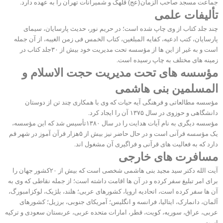
جماعت مسجد صاحب الزمان(عج) قلهک و شمیرانات تهران را به عهده دارد.
تألیفات علمی
چند جلد کتاب از وی چاپ شده است؛ در حریم نور، حدیث پارسایان، سیمای
پارسایان، کتب ادعیه، کفایه المبلغین، کتاب الخمس فی زمن الغیبه، از آن جمله
است و به غیر از این ها از مؤسسه تحت مدیریت خود بیش از ۳۰جلد کتاب در
زمینه های مختلف به چاپ رسیده است.
مؤسسه های تحت مدیریت حجت الاسلام و
المسلمین بنی هاشمی
مؤسسه مطالعاتی و فرهنگی آیه حیات که وی با همکاری چند تن از دوستان
دانشگاهی و حوزوی در سال ۱۳۷۵ آن را ایجاد کرد.
مؤسسه دیگری به نام آیات هدایت را در سال ۱۳۸۰تأسیس شد که این مؤسسه،
یک مؤسسه قرآنی است و در حال حاضر نیز بیش از ۵هزار قرآن آموز در شهر قم
دارد که به فعالیت های قرآنی و فراگیری آن مشغول اند.
مسافرت های خارجی
آیت الله دکتر سید مجید بنی هاشمی شخصی است که بیش از ۲۰کشور جهان را
برای امر تبلیغ سفر کرده و در آن ها اقامت داشته است؛ از جمله نقاطی که وی به
آن ها سفر کرده است، اتحادیه اروپا، کشورهای عربی؛ هلند، بلژیک، لوکزامبورگ،
آلمان، دانمارک، ایتالیا، فرانسه و انگلیس؛ آمریکای جنوبی، برزیل؛ کشورهای
عربی، عراق، سوریه، کویت، قطر، امارات متحده عربی، عربستان سعودی و ترکیه
است.