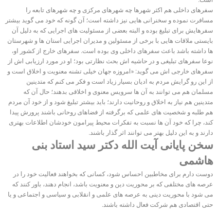
سفرهای داخلی هم اکثر شهرها چه شهرهای مرکزی و چه شهرهای تابعه را
مسافرت نموده و سخنرانی هایی نیز داشته است؛ آن گونه که خود می گوید بیشتر
سفرهایش برای تبلیغ بوده و البته بعضی از مسئولیت های اجرایی که به دلیل آن
بایستی ملاقات هایی با برخی از مسئولین و مدیران اجرایی استان ها و شهرستان
ها داشته باشد باعث سفرهای داخلی وی بوده است. سفرهای خارج از کشور او،
نوعا سفرهای تبلیغی و در حاشیه اش بحث نظارتی بود؛ او در مورد ارزیابی اش از
سفرهای خارجی اش می گوید: «امروزه جهان خیلی تشنه معنویت و اخلاق است و
از این رو گرایش مردم به ادیان بسیار زیاد است و فکر می کنم که متدینین
مسلمان هم می توانند به آن ها سرویس معنوی و اخلاقی بدهند؛ حال آن که
متدینین هم نیاز به اخلاق و روحانیت دارند؛ باید بیشتر تبلیغ شود و از خود آن مردم
هم طلبه و شخصیت های علمی که برگرفته از فضاهای روحانی باشند پرورش پیدا
کند، چرا که خود آن ها نسبت به تفکرات محیط پیرامون خودشان اطلاعات بهتری
دارند و به این دلیل بهتر می توانند اثر گذار باشند.
سخن پایانی آیت الله دکتر سید استاد بنی
هاشمی
دوست دارم برای مخاطبین احساس شود، کسانی که بخواهند فعالیت خود را در
عرصه های مختلفی که بر محوریت دین و معنویت باشد، انجام دهند، باور کنند که
می شود با محوریت دینی به عرصه های علمی و انقلابی و سیاسی و اجتماعی و یا
حتی اقتصادی هم شرکت فعال داشته باشند.