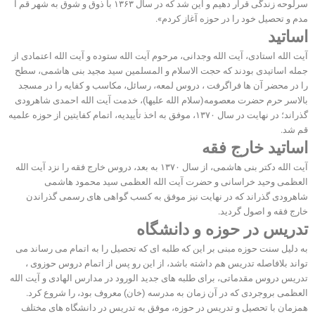
سرلوحه زندگی قرار دهیم و این شد که در سال ۱۳۶۳ با ذوق و شوق به شهر قم آ
مدم و تحصیل خود را در حوزه آغاز کردم».
اساتید
آیت الله استادی، آیت الله وجدانی، مرحوم آیت الله ستوده و آیت الله اعتمادی از
جمله اساتیدی بودند که حجت الاسلام و المسلمین سید مجید بنی هاشمی، سطح
را در محضر آن ها فراگرفت ، دروس لمعه، رسائل، مکاسب و کفایه را در مسجد
بالاسر حرم حضرت معصومه(سلام الله علیها)، خدمت آیت الله احمدی شاهرودی
گذراند؛ در نهایت در سال ۱۳۷۰، موفق به اخذ تأییدیه، اتمام کفایتین از حوزه علمیه
قم شد.
اساتید خارج فقه
آیت الله دکتر بنی هاشمی، از سال ۱۳۷۰ به بعد، دروس خارج فقه را نزد آیت الله
العظمی وحید خراسانی و حضرت آیت الله العظمی سید محمود هاشمی
شاهرودی گذراند که در نهایت نیز موفق به کسب گواهی های رسمی گذراندن
خارج فقه و اصول گردید.
تدریس در حوزه و دانشگاه
به دلیل سنت حوزه مبنی بر این که طلبه ای که تحصیل را به اتمام می رساند می
تواند بلافاصله تدریس هم داشته باشد، از این رو پس از اتمام دروس حوزوی ،
تدریس دروس مقدماتی، برای طلبه های جدید الورود در مدارس الهادی و آیت الله
العظمی بروجردی که در آن زمان به مدرسه (خان) معروف بود، را شروع کرد.
همزمان با تحصیل و تدریس در حوزه، موفق به تدریس در دانشگاه های مختلف