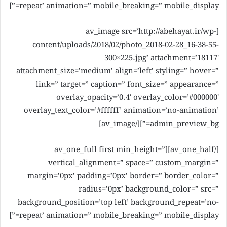
repeat’ animation=” mobile_breaking=” mobile_display=”]
[av_image src=’http://abehayat.ir/wp-
content/uploads/2018/02/photo_2018-02-28_16-38-55-
300×225.jpg’ attachment=’18117′
attachment_size=’medium’ align=’left’ styling=” hover=”
link=” target=” caption=” font_size=” appearance=”
overlay_opacity=’0.4′ overlay_color=’#000000′
overlay_text_color=’#ffffff’ animation=’no-animation’
admin_preview_bg=”][/av_image]
[/av_one_half][av_one_full first min_height=”
vertical_alignment=” space=” custom_margin=”
margin=’0px’ padding=’0px’ border=” border_color=”
radius=’0px’ background_color=” src=”
background_position=’top left’ background_repeat=’no-
repeat’ animation=” mobile_breaking=” mobile_display=”]