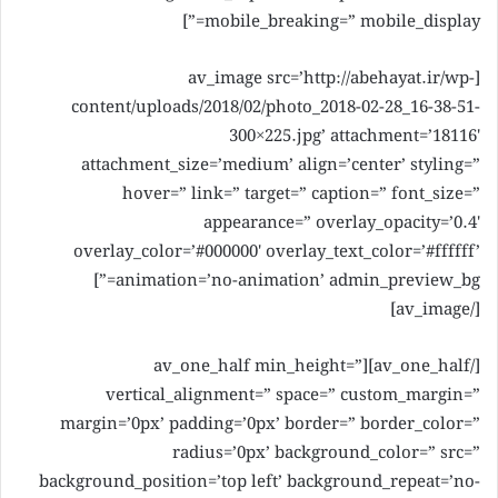
mobile_breaking=” mobile_display=”]
[av_image src=’http://abehayat.ir/wp-
content/uploads/2018/02/photo_2018-02-28_16-38-51-
300×225.jpg’ attachment=’18116′
attachment_size=’medium’ align=’center’ styling=”
hover=” link=” target=” caption=” font_size=”
appearance=” overlay_opacity=’0.4′
overlay_color=’#000000′ overlay_text_color=’#ffffff’
animation=’no-animation’ admin_preview_bg=”]
[/av_image]
[/av_one_half][av_one_half min_height=”
vertical_alignment=” space=” custom_margin=”
margin=’0px’ padding=’0px’ border=” border_color=”
radius=’0px’ background_color=” src=”
background_position=’top left’ background_repeat=’no-