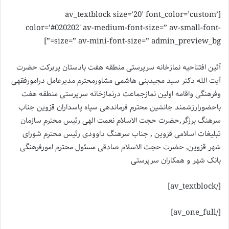
[av_textblock size=’20’ font_color=’custom’
color=’#020202′ av-medium-font-size=” av-small-font-
size=” av-mini-font-size=” admin_preview_bg=”]
آئین افتتاحیه نمازخانه سرپرستی منطقه هفت بادستان پربرکت حضرت
آیت الله دکتر سید مجیدبنی هاشمی مشاورمحترم مدیرعامل درامورفقهی
وفرهنگی واقامه اولین نمازجماعت درنمازخانه سرپرستی منطقه هفت
باحضورارزشمند جانشین محترم فرماندهی سپاه پاسداران قزوین جناب
سرهنگ برزگر,حضرت حجت الاسلام نعمت الهی رئیس محترم سازمان
تبلیغات اسلامی قزوین , جناب سرهنگ داوودی رئیس محترم شورای
شهر قزوین, حضرت حجت الاسلام صادقی مسئول محترم امورفرهنگی
بانک شهر و همکاران سرپرستی
[/av_textblock]
[/av_one_full]