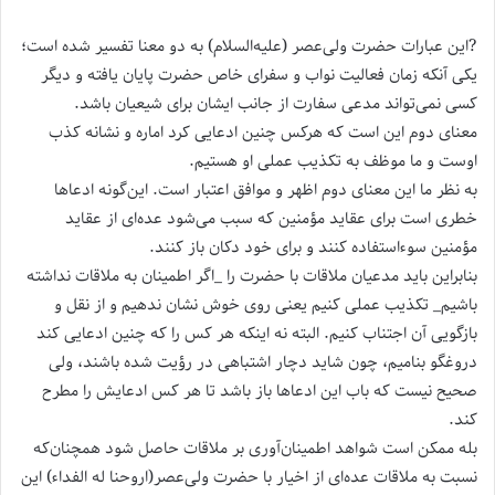
?این عبارات حضرت ولی‌عصر (علیه‌السلام) به دو معنا تفسیر شده است؛
یکی آنکه زمان فعالیت نواب و سفرای خاص حضرت پایان یافته و دیگر
کسی نمی‌تواند مدعی سفارت از جانب ایشان برای شیعیان باشد.
معنای دوم این است که هرکس چنین ادعایی کرد اماره و نشانه کذب
اوست و ما موظف به تکذیب عملی او هستیم.
به نظر ما این معنای دوم اظهر و موافق اعتبار است. این‌گونه ادعاها
خطری است برای عقاید مؤمنین که سبب می‌شود عده‌ای از عقاید
مؤمنین سوءاستفاده کنند و برای خود دکان باز کنند.
بنابراین باید مدعیان ملاقات با حضرت را _اگر اطمینان به ملاقات نداشته
باشیم_ تکذیب عملی کنیم یعنی روی خوش نشان ندهیم و از نقل و
بازگویی آن اجتناب کنیم. البته نه اینکه هر کس را که چنین ادعایی کند
دروغگو بنامیم، چون شاید دچار اشتباهی در رؤیت شده باشند، ولی
صحیح نیست که باب این ادعاها باز باشد تا هر کس ادعایش را مطرح
کند.
بله ممکن است شواهد اطمینان‌آوری بر ملاقات حاصل شود همچنان‌که
نسبت به ملاقات عده‌ای از اخیار با حضرت ولی‌عصر(اروحنا له الفداء) این