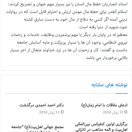
استاد انصاريان حفظ مال انسان را نيز بسيار مهم عنوان و تصريح كردند:
اسلام آنقدر براي حفظ مال مومن ارزش و احترام قايل است كه در روايات
ديني آمده اگر كسي به دفاع از مال خود به دست سارق كشته
شود،شهيد از دنيا رفته است.
معظم له در پايان بار ديگر با مهم برشمردن وظايف، خدمات و زحمات
نيروي انتظامي، وجود آن ها را بسيار پربركت و مايه آسايش جامعه
دانست و گفتند: كار و زحمت آن ها در نزد خداوند متعال از اجر بسيار
بالايي برخوردار مي باشد.
نوشته های مشابه
ادعای ملاقات با امام زمان(ع)
دکتر احمد احمدی درگذشت
11 ژوئن 2018
11 ژوئن 2018
برگزاری اولین کنفرانس بین‌المللی
مجمع جهانی اهل‌بیت(ع) “جامعه
اهل‌بیت و ائمه مذاهب در تانزانی