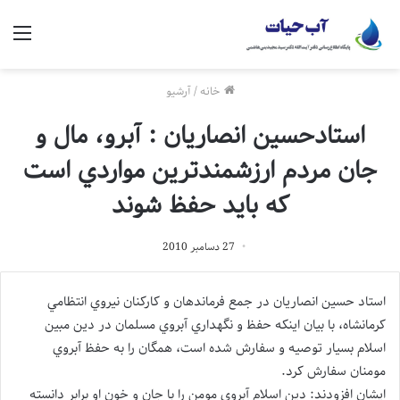
منو
خانه
/
آرشیو
استادحسین انصاریان : آبرو، مال و
جان مردم ارزشمندترين مواردي است
كه بايد حفظ شوند
27 دسامبر 2010
استاد حسين انصاريان در جمع فرماندهان و كاركنان نيروي انتظامي
كرمانشاه، با بيان اينكه حفظ و نگهداري آبروي مسلمان در دين مبين
اسلام بسيار توصيه و سفارش شده است، همگان را به حفظ آبروي
مومنان سفارش كرد.
ایشان افزودند: دين اسلام آبروي مومن را با جان و خون او برابر دانسته