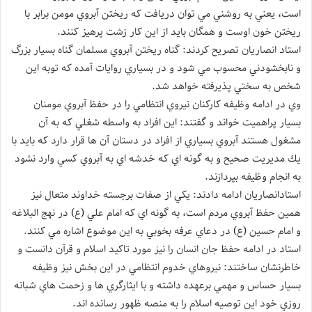
است، يعني به روشني مي توان دريافت كه ريختن آبروي مومن برابر با
ريختن خون اوست و همگان بايد از اين كار زشت پرهيز كنند.
استاد انصاريان تصريح كردند: گناه ريختن آبروي مسلمان گناه بسيار بزرگ
و نابخشودني محسوب مي شود و در بسياري روايات آمده كه توبه اين
شخص به سختي پذيرفته خواهد شد.
وي در ادامه وظيفه كاركنان نيروي انتظامي را در حفظ آبروي مومنان
بسيار پراهميت خواند و گفتند: اين افراد به واسطه شغلي كه به آن
مشغول هستند آبروي بسياري از افراد در دستان آن ها قرار دارد كه بايد با
يك مديريت صحيح و به گونه اي كه خدشه اي به آبروي كسي وارد نشود
به انجام وظيفه بپردازند.
استادانصاريان ادامه دادند: يكي از صفات برجسته خداوند متعال نيز
همين حفظ آبروي مردم است، به گونه اي كه امام علي (ع) در نهج البلاغه
و امام حسين (ع) در دعاي عرفه بخوبي به اين موضوع اشاره مي كنند.
استاد در ادامه حفظ جان انسان را نيز مورد تاكيد اسلام و قرآن دانست و
خاطرنشان ساختند: نيروهاي خدوم انتظامي در اين بخش نيز وظيفه
بسيار حساس و مهمي برعهده داشته و با ايثارگري ها و زحمت هاي شبانه
روزي خود اين توصيه اسلام را به منصه ظهور رسانده اند.