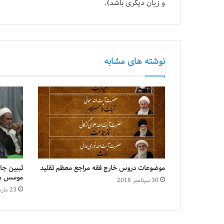
و زیان دیگری‏‎ ‎‎‏باشد).
نوشته های مشابه
موضوعات دروس خارج فقه مراجع معظم تقلید
تببین جا
موسس مد
30 سپتامبر 2018
23 مارس 2019