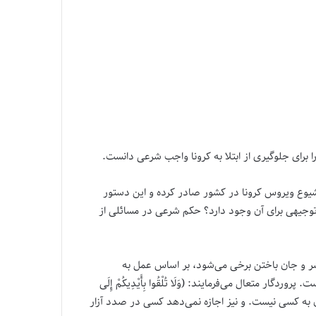
برای جلوگیری از ابتلا به کرونا واجب شرعی دانست.
یوع ویروس کرونا در کشور صادر کرده و این دستور
 توجیهی برای آن وجود دارد؟ حکم شرعی در مسائلی از
شر و جان باختن برخی می‌شود، بر اساس عمل به
 متعال می‌فرمایند: (وَلَا تُلْقُوا بِأَیْدِیکُمْ إِلَی
قه قاعده شرعی است می‌فرماید: (لَا ضَرَرَ وَلَا إِضْرَارَ فِی الْإِسْلَام‏):(در اسلام جایگاهی برای‏‎ ‎‏زیان رساندن به کسی نیست. و نیز اجازه نمی‌دهد کسی در صدد آزار