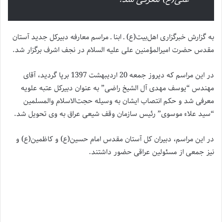
به گزارش خبرگزاری اهل‌بیت(ع) ـ ابنا ـ مراسم معارفه دبیرکل جدید آستان
مقدس حضرت امیرالمؤمنین علی علیه السلام در نجف اشرف برگزار شد.
در این مراسم که دیروز جمعه 20 اردیبهشت 1397 برپا گردید، آقای
مهندس “یوسف مهدی آل الشیخ راضی” به عنوان دبیرکل عتبه علويه
معرفی شد و حکم انتصاب ايشان به وسیله حجت‌الاسلام والمسلمین
“سيد علاء موسوى” رئيس سازمان وقف شيعى عراق به وی تحویل شد.
در این مراسم، دبیران کل آستان مقدس امام حسین(ع) و کاظمین(ع) و
نیز جمعی از مسئولین عراقی حضور داشتند.