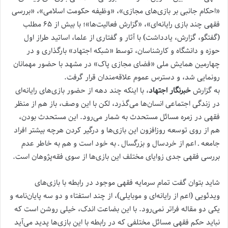
«احکام جانبی بر باز‌ی‌های مجازی»، «وظیفه حکومت اسلامی»، «بررسی
فقهی چند بازی رایانه‌ای»، «گزارش فعالیت‌ها»؛ با بیش از ۶۵ مطلب
(گفتگو، گزارش، یادداشت) با آثار و گفتاری از علما، اساتید طراز اول
حوزه و دانشگاه و کارشناسان، توسط «شبکه اجتهاد» بارگذاری و در
چهارمین همایش ملی «فضای مجازی پاک» در مشهد با حضور مهمانان
رونمایی شد، و دسترس عموم علاقه‌مندان قرار گرفت.
به گزارش
خبرنگار اجتهاد
، با اینکه چند دهه از حضور بازی‌های رایانه‌ای
در زندگی اجتماعی انسان‌ها می‌گذرد، لکن با این وصف، باز هم از منظر
فقهی در زمره مسائل مستحدث به شمار می‌رود. این مستحدث بودن،
هم از روی توسعه روزافزون این بازی‌ها و درگیر کردن هرچه بیشتر افراد
جامعه ـ اعم از خردسال و بزرگسال ـ به خود است و هم به خاطر عدم
بررسی فقهی جدی زوایای مختلف این بازی‌ها از سوی فقه‌پژوهان است.
شاید بتوان گفت تمام سرمایه فقهی موجود در رابطه با بازی‌های
ویدئویی (اعم از رایانه‌ای و موبایلی)، از چند استفتاء و دو سه پایان‌نامه و
یکی دو مقاله فراتر نمی‌رود. با این بضاعت اندک، خیلی روشن است که
نباید حکم فقهی مسائل مختلفی که در رابطه با این بازی‌ها پدید می‌آید