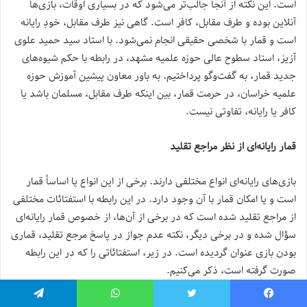
است. این نکته از آنجا جالب‌تر می‌شود که در بسیاری اوقات، بازی‌ها
آنلاین بوده و طرف مقابل، کافر است. گاهی نیز طرف مقابل، خودِ رایانه
است و قمار با شخصی حقیقی انجام نمی‌شود. با استاد سید حمید علوی
آزیز، استاد سطوح عالی حوزه علمیه مشهد، در رابطه با حکم شیوه‌های
جدید قمار، به گفت‌وگو پرداختیم. به باور معاون پیشین آموزش حوزه
علمیه خراسان، در حرمت قمار، بین اینکه طرف مقابل، مسلمان باشد یا
کافر یا رایانه، تفاوتی نیست.
قمار رایانه‌ای از نظر مراجع تقلید
بازی‌های رایانه‌ای انواع مختلفی دارند. برخی از این انواع یا اساساً قمار
است و یا امکان قمار با آن وجود دارد. در این رابطه با استفتائات مختلفی
از مراجع تقلید شده است که در برخی از آن‌ها، از خصوص قمار رایانه‌ای
سؤال شده و در برخی دیگر، نکته عدم جواز در پاسخ مرجع تقلید، قماری
بودن بازی عنوان گردیده است. در زیر، استفتائاتی را که در این رابطه
صورت گرفته است، ذکر می‌کنیم.
اکانت مالیت دارد، ربطی هم به قمار ندارد!
یس بوک
توییتر
واتس آپ
تلگرام