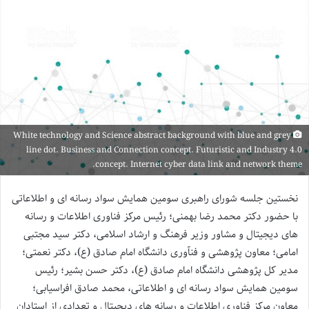
White technology and Science abstract background with blue and grey
line dot. Business and Connection concept. Futuristic and Industry 4.0
concept. Internet cyber data link and network theme.
نخستین جلسه شورای راهبری سومین همایش سواد رسانه ای و اطلاعاتی
با حضور دکتر محمد رضا بهمنی؛ رئیس مرکز فناوری اطلاعات و رسانه
های دیجیتال و مشاور وزیر فرهنگ و ارشاد اسلامی، دکتر سید مجتبی
امامی؛ معاون پژوهشی و فنآوری دانشگاه امام صادق (ع)، دکتر نعمتی؛
مدیر کل پژوهشی دانشگاه امام صادق (ع)، دکتر حسن بشیر؛ رئیس
سومین همایش سواد رسانه ای و اطلاعاتی، محمد صادق افراسیابی؛
معاون مرکز فناوری اطلاعات و رسانه های دیجیتال و تعدادی از استادان