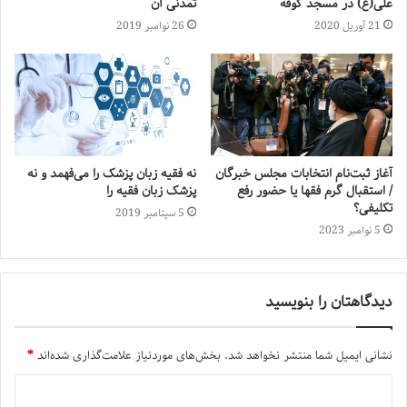
علی(ع) در مسجد كوفه
تمدنی آن
21 آوریل 2020
26 نوامبر 2019
آغاز ثبت‌نام انتخابات مجلس خبرگان
نه فقیه زبان پزشک را می‌فهمد و نه
/ استقبال گرم فقها یا حضور رفع
پزشک زبان فقیه را
تکلیفی؟
5 سپتامبر 2019
5 نوامبر 2023
دیدگاهتان را بنویسید
نشانی ایمیل شما منتشر نخواهد شد.
بخش‌های موردنیاز علامت‌گذاری شده‌اند
*