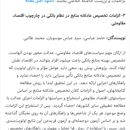
تزاحمات و بن‌بست حاصله خلاصی بخشد.
دانلود اصل مقاله
۳- الزامات تخصیص عادلانه منابع در نظام بانکی در چارچوب اقتصاد
مقاومتی
نویسندگان:
حامد عباسی، سید عباس موسویان، محمد طالبی
از ارکان مهم سیاست‌های اقتصاد مقاومتی، عدالت محور بودن آنهاست.
تخصیص بهینه منابع بانکی باعث می‏شود افراد بتوانند در اقتصاد نقش
ایفاء کنند. پژوهش پیش رو، سعی دارد عوامل مؤثر و دارای اولویت که
بر تخصیص عادلانه منابع بانکی تأثیر بسزایی دارد را احصاء نماید و
راهکارهای اجرایی ارائه دهد. در این تحقیق ابتدا با روش مطالعه
کتابخانه‏ای، اصول و الزامات کلان تخصیص عادلانه منابع بر اساس
سیاست‏های اقتصاد مقاومتی استخراج و سیاست‏ها و الزامات اجرای عدالت با
مطالعه تطبیقی سایر کشورها، احصاء گردید. پس از استخراج این الزامات،
وضع موجود هر یک از شاخص‌ها و راهکارهای آن به روی نخبگان گذاشته
شد و بر اساس آزمون دوجمله‌ای و آزمون فریدمن این نتایج اولویت‌بندی
شد. سپس با استفاده از روش فرا تحلیل، مهم‌ترین راهکارهای تخصیص