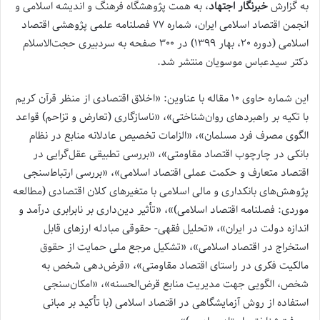
به گزارش
خبرنگار اجتهاد
، به همت پژوهشگاه فرهنگ و اندیشه اسلامی و
انجمن اقتصاد اسلامی ایران، شماره ۷۷ فصلنامه علمی پژوهشی اقتصاد
اسلامی (دوره ۲۰، بهار ۱۳۹۹) در ۳۰۰ صفحه به سردبیری حجت‌الاسلام
دکتر سیدعباس موسویان منتشر شد.
این شماره حاوی ۱۰ مقاله با عناوین: «اخلاق اقتصادی از منظر قرآن کریم
با تکیه بر راهبرد‌های روان‌شناختی»، «ناسازگاری (تعارض و تزاحم) قواعد
الگوی مصرف فرد مسلمان»، «الزامات تخصیص عادلانه منابع در نظام
بانکی در چارچوب اقتصاد مقاومتی»، «بررسی تطبیقی عقل‌گرایی در
اقتصاد متعارف و حکمت عملی اقتصاد اسلامی»، «بررسی ارتباط‌سنجی
پژو‌هش‌های بانکداری و مالی اسلامی با متغیرهای کلان اقتصادی (مطالعه
موردی: فصلنامه اقتصاد اسلامی)»، «تأثیر دین‌داری بر نابرابری درآمد و
اندازه دولت در ایران»، «تحلیل فقهی- حقوقی مبادله ارزهای قابل
استخراج در اقتصاد اسلامی»، «تشکیل مرجع ملی حمایت از حقوق
مالکیت فکری در راستای اقتصاد مقاومتی»، «قرض‌دهی شخص به
شخص، الگویی جهت مدیریت منابع قرض‌الحسنه»، «امکان‌سنجی
استفاده از روش آزمایشگاهی در اقتصاد اسلامی (با تأکید بر مبانی