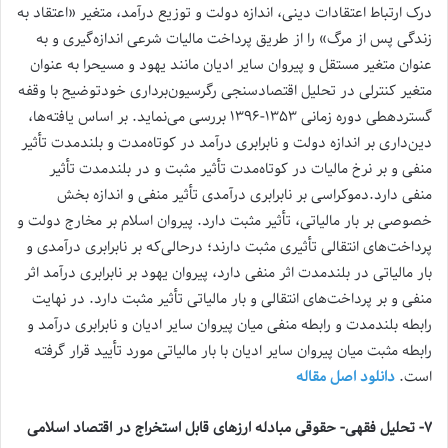
درک ارتباط اعتقادات دینی، اندازه دولت و توزیع درآمد، متغیر «اعتقاد به
زندگی پس از مرگ» را از طریق پرداخت مالیات شرعی اندازه‌گیری و به
عنوان متغیر مستقل و پیروان سایر ادیان مانند یهود و مسیحرا به عنوان
متغیر کنترلی در تحلیل اقتصادسنجی رگرسیون‌برداری خود‌توضیح با وقفه
گستردهطی دوره زمانی ۱۳۵۳-۱۳۹۶ بررسی می‌نماید. بر اساس یافته‌ها،
دین‌داری بر اندازه دولت و نابرابری درآمد در کوتاه‌مدت و بلندمدت تأثیر
منفی و بر نرخ مالیات در کوتاه‌مدت تأثیر مثبت و در بلندمدت تأثیر
منفی دارد.دموکراسی بر نابرابری درآمدی تأثیر منفی و اندازه بخش
خصوصی بر بار مالیاتی، تأثیر مثبت دارد. پیروان اسلام بر مخارج دولت و
پرداخت‌های انتقالی تأثیری مثبت دارند؛ درحالی‌که بر نابرابری درآمدی و
بار مالیاتی در بلندمدت اثر منفی دارد، پیروان یهود بر نابرابری درآمد اثر
منفی و بر پرداخت‌های انتقالی و بار مالیاتی تأثیر مثبت دارد. در نهایت
رابطه بلندمدت و رابطه منفی میان پیروان سایر ادیان و نابرابری درآمد و
رابطه مثبت میان پیروان سایر ادیان با بار مالیاتی مورد تأیید قرار گرفته
است.
دانلود اصل مقاله
۷- تحلیل فقهی- حقوقی مبادله ارزهای قابل استخراج در اقتصاد اسلامی