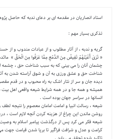
استاد انصاریان در مقدمه ای بر دعای ندبه که حاصل پژو
تذکری بسیار مهم :
گریه و ندبه ، از آثار مطلوب و از عبادات مندوب و از ح
« تَرَىٰ أَعْيُنَهُمْ تَفِيضُ مِنَ الدَّمْعِ مِمَّا عَرَفُوا مِنَ الْحَقِّ » مائده 
چشمان آنان را می بینی که به سبب شناخت حق ، چشمه ای
شناخت حق و عشق ورزی به آن و شوق آراسته شدن به آثا
دیده جان و سر از نثار اشک به راه محبوب و در قدم مقصود
همیشه و همه جا و در همه شرایط شیعه واقعی اهل بیت 
انسانها در سراسر جهان بوده است .
شیعه ، رسالت انبیا و امامت امامان معصوم را نتیجه لطف 
روشن ماندن این چراغ از هزینه کردن آنچه لازم است ، دریغ
شیعه فکر می کرد پس از درگذشت پیامبر اسلام به وصیت 
کرامت و عدل و شرافت فراگیر تا برپا شدن قیامت جهت می
تاکید شده تحقق می یابد .