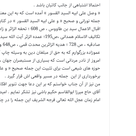
احتمالا اشتباهی از جانب کاتبان باشد .
« وصل علی ابیه السید القسور » آمده است که به این م
جمله نورانی و صحیح « و علی ابیه السید القسور » در کتاب
صادقیه ، ص 728 ؛ هدیه الزائرین محدث قمی ، ص648 و در ملحقات اسبوع آمده است .
عموزاده بزرگوارم که به حق از مبلغان دین به وسیله چاپ
امروز از نادر مردانی است که بسیاری از مستبصران جهان 
حوزه های شیعی است برای تثبیت این جمله صحیح « و علی 
برخورداری از این جمله در مسیر واقعی اش قرار گیرد .
من نیز از آن جناب خواستم که بر این دعا جهت تنویر افکار
آقای حاج میرزا ابوالقاسم حکیم باشی نیز تشکر نمایم . ا
امام زمان عجل الله تعالی فرجه الشریف این جمله را در چ