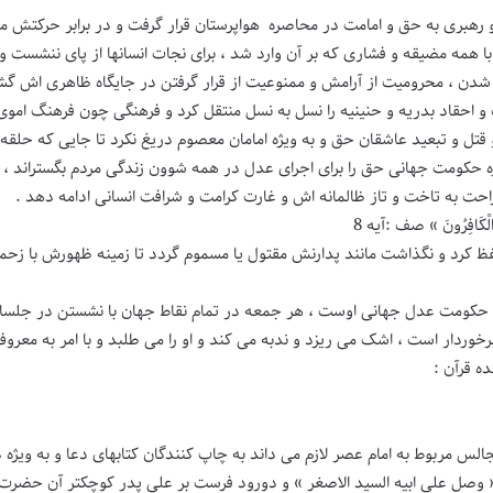
رهبری به حق و امامت در محاصره هواپرستان قرار گرفت و در برابر حرکتش مو
 همه مضیقه و فشاری که بر آن وارد شد ، برای نجات انسانها از پای ننشست و 
شدن ، محرومیت از آرامش و ممنوعیت از قرار گرفتن در جایگاه ظاهری اش گ
 احقاد بدریه و حنینیه را نسل به نسل منتقل کرد و فرهنگی چون فرهنگ ام
قتل و تبعید عاشقان حق و به ویژه امامان معصوم دریغ نکرد تا جایی که حلقه مح
 حکومت جهانی حق را برای اجرای عدل در همه شوون زندگی مردم بگستراند ، تن
حت به تاخت و تاز ظالمانه اش و غارت کرامت و شرافت انسانی ادامه دهد .
كَرِهَ الْكَافِرُونَ » صف :آیه 8
 حفظ کرد و نگذاشت مانند پدارنش مقتول یا مسموم گردد تا زمینه ظهورش با زح
حکومت عدل جهانی اوست ، هر جمعه در تمام نقاط جهان با نشستن در جلسات 
رخوردار است ، اشک می ریزد و ندبه می کند و او را می طلبد و با امر به معروف
ه قرآن :
جالس مربوط به امام عصر لازم می داند به چاپ کنندگان کتابهای دعا و به ویژه
 « وصل علی ابیه السید الاصغر » و دورود فرست بر علی پدر کوچکتر آن حضر