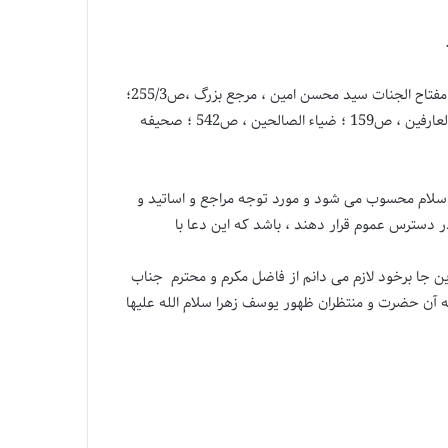
اقبال الاعمال سید بن طاووس ، ص 608 ؛ تحفه الزائر و زاد المعاد مجلسی ، ص502؛ صحیفه هادیه ابراهیم بن محسن کاشانی ، ص 87 ؛ مفتاح الجنات سید محسن امین ، مرجع بزرگ ،ص255/3؛
تکالیف الاسلام همدانی ،ص195؛ عمده الزئر آیت الله سید حیدر کاظمی ، ص358 ؛ فوز اکبر ، ص 124 ؛ مکیال المکارم ،ص99/2 ؛ منهاج العارفین ، ص159 ؛ ضیاء الصالحین ، ص542 ؛ صحیفه
 اسلام محسوب می شود و مورد توجه مراجع و اساتید و
 دسترس عموم قرار دهند ، باشد که این دعا با
این جا برخود لازم می دانم از فاضل مکرم و محترم جناب
ه آن حضرت و منتظران ظهور یوسف زهرا سلام الله علیها