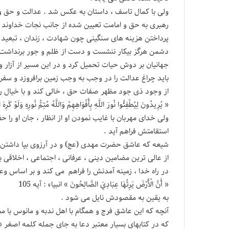
ولی با کمال تاسف ، داستان به عکس شد . عدالت و حق و 
رهبری به حق و امامت تعیین شده از جانب نجات خداوند با
پرداختن هزینه های سنگینی چون شهادت ، زندان ، تبعید 
دشمن هرگز بیکار ننشست و دست از ظلم و جور برنداشت و
جهانیان بر دوش حیات تحمیل کرد و در این مسیر از آزار و 
باید چراغ عدالت را در وجب به وجب زمین برافروزد و سفره
از وجود ذی جود مظهر صفات حق ، خالی کند و با خیال را
« يُرِيدُونَ لِيُطْفِئُوا نُورَ اللَّهِ بِأَفْوَاهِهِمْ وَاللَّهُ مُتِمُّ نُورِهِ وَلَوْ 
ولی خدای مهربان با غایب نمودن او از انظار ، جان او را
استقامتش فراهم آید .
شیعه که عاشق حضرت مهدی (عج) و در آرزوی بپا داشتن 
از عالی ترین مضامین دینی ، عرفانی ، اجتماعی ، اخلاقی ب
در راه خدا ، زمینه آمدنش را فراهم می کند و بر اساس وعد
« أَنَّ الْأَرْضَ يَرِثُهَا عِبَادِيَ الصَّالِحُونَ » انبیاء : آیه 105
به یقین به مقصودش نایل می شود .
آنچه که این عاشق فرج و همگام با اهل ندبه و مانوس با م
که در کتابهای بسیار معتبر دعا به جای جمله کلمه اصغر