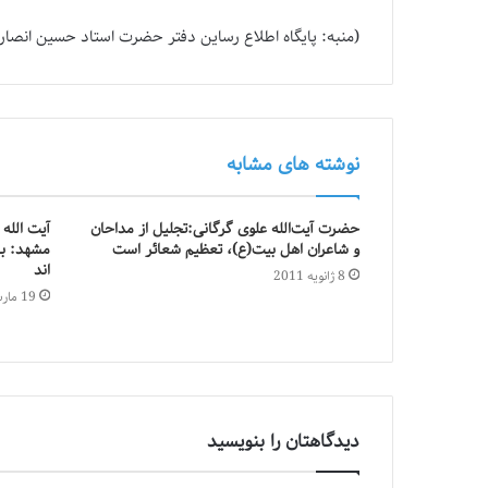
(منبه: پایگاه اطلاع رساین دفتر حضرت استاد حسین انصار
نوشته های مشابه
حضرت آیت‌الله علوی گرگانی:تجلیل از مداحان
آیت الله
و شاعران اهل بیت‌(ع)، تعظیم شعائر است
مشهد: با
اند
8 ژانویه 2011
19 مارس 2018
دیدگاهتان را بنویسید