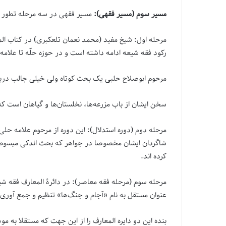
مسیر سوم (مسیر فقهی):
مسیر فقهی در سه مرحله تطور د
مرحله اول: شیخ مفید (محمد نعمان تلعکبری) در کتاب المغ
رکود فقه شیعه ادامه داشته است و در حوزه حلّه تا علامه
مرحوم ابوصلاح حلبی یک بحث کوتاه ولی خیلی جالب دربار
سخن ایشان از باب مزرعه‌ها، نخلستان‌ها و گیاهان است که 
مرحله دوم (دوره استدلال): این دوره از مرحوم علامه حلی 
شاگردان ایشان مخصوصا در جواهر که بحث اندکی مبسوط تر
کرده اند.
مرحله سوم (مرحله فقه معاصر): در دائرۀ المعارف فقه ش
عنوان مستقل به نام «آجام و جنگ‌ها» تنظیم و جمع آور
بنده این دو دایره المعارف را از این جهت که مستقلا به م