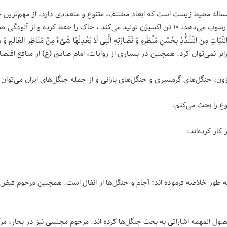
اله محیط زیست است که ابعاد مختلف، متنوع و متعددی دارد. از مهم‌ترین 
عنوان نمونه، هر هکتار جنگل ۶۸ تن گرد و غبار را در خود رسوب می‌دهد، ۱۰ تن اکسیژن تولید می‌کند
َ التَّلَذُّذِ بِحُسْنِ مَنْظَرِهِ وَ نَضَارَتِهِ الَّتِی لَا یَعْدِلُهَا شَیْ‏ءٌ مِنْ مَنَاظِرِ 
رابر نمی‌‌توان کرد. همچنین در بسیاری از روایات، امام صادق (ع) از منافع ا
ن، جنگل‌های گرمسیری و جنگل‌های بارانی و از جمله جنگل‌های ایران می‌توان به
ع را بحث می‌کنم:
کار کرده‌اند:
 طور خلاصه فرموده اند: آجام و جنگل‌ها از انفال است. همچنین مرحوم فیض در
ل المهمه اشاراتی به بحث جنگل‌ها کرده اند. مرحوم مجلسی نیز در بحار، مرآۀ و