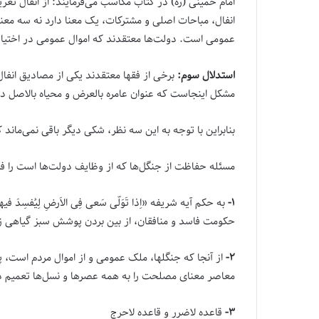
امام خمینی (ره) در کتاب مکاسب می‌فرمایند: از انفال 
انفال، مباحات اصلی و مشترکات، یک معنا دارد نه سه معنا
عمومی است. دولت‌ها معتقدند که اموال عمومی در اختیا
استدلال سوم:
برخی از فقها معتقدند یکی از مصادیق انفا
مشکل اینجاست که عنوان عامره بالعرض و محیاه بالاصل در 
بنابراین با توجه به این سه نظر، شکی دیگر باقی نمی‌مان
مسئله حفاظت از جنگل‌ها که از وظایف دولت‌ها است را ف
۱-
به حکم آیه شریفه «اِذا تَوَلّی‌ سَعی‌ فِی الاَرضِ لِیُفس
حکومت فاسد و منافقان، از بین بردن پوشش سبز گیاهی زم
۲-
از آنجا که جنگلها، ملک عمومی و از اموال مردم است
معاصر معنای مصلحت را به همه عصرها و نسل‌ها تعمیم دا
۳-
قاعده لاضرر و قاعده لاحرج