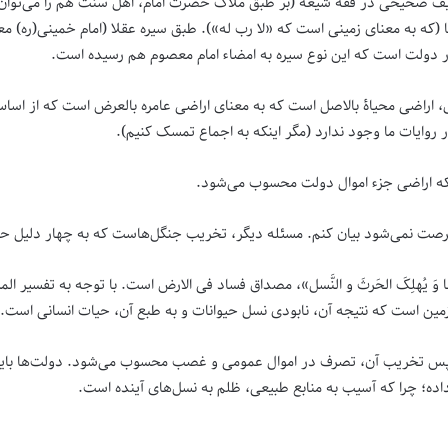
تعریف صحیحی در فقه شیعه (بر طبق ملاک حضرت امام، اهل سنت هم را می‌توان
 (که به معنای زمینی است که «لا رب له»). طبق سیره عقلا (امام خمینی(ره) م
ر دولت است که این نوع سیره به امضاء امام معصوم هم رسیده است.
ل، اراضی محیاۀ بالاصل است که به معنای اراضی عامره بالعرض است که از اساس
روایات ما وجود ندارد (مگر اینکه به اجماع تمسک کنیم).
د که اراضی جزء اموال دولت محسوب می‌شود.
رصت نمی‌شود بیان کنم. مسئله دیگر، تخریب جنگل‌هاست که به چهار دلیل ح
ِدَ فیها وَ یُهلِکَ الحَرثَ و النَّسل»، مصداق فساد فی الارض است. با توجه به تفس
ین است که نتیجه آن، نابودی نسل حیوانات و به طبع آن، حیات انسانی است.
، پس تخریب آن، تصرف در اموال عمومی و غصب محسوب می‌شود. دولت‌ها باید
ده؛ چرا که آسیب به منابع طبیعی، ظلم به نسل‌های آینده است.