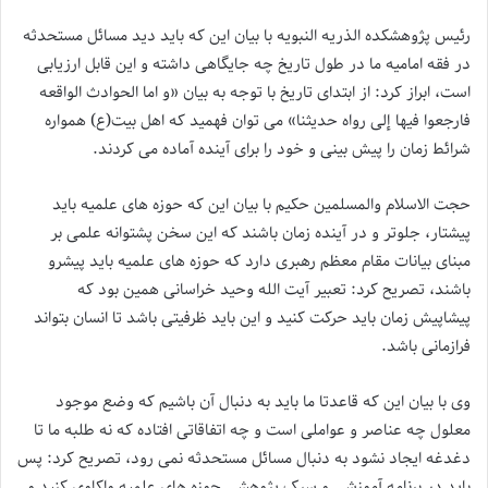
رئیس پژوهشکده الذریه النبویه با بیان این که باید دید مسائل مستحدثه
در فقه امامیه ما در طول تاریخ چه جایگاهی داشته و این قابل ارزیابی
است، ابراز کرد: از ابتدای تاریخ با توجه به بیان «و اما الحوادث الواقعه
فارجعوا فیها إلی رواه حدیثنا» می توان فهمید که اهل بیت(ع) همواره
شرائط زمان را پیش بینی و خود را برای آینده آماده می کردند.
حجت الاسلام والمسلمین حکیم با بیان این که حوزه های علمیه باید
پیشتار، جلوتر و در آینده زمان باشند که این سخن پشتوانه علمی بر
مبنای بیانات مقام معظم رهبری دارد که حوزه های علمیه باید پیشرو
باشند، تصریح کرد: تعبیر آیت الله وحید خراسانی همین بود که
پیشاپیش زمان باید حرکت کنید و این باید ظرفیتی باشد تا انسان بتواند
فرازمانی باشد.
وی با بیان این که قاعدتا ما باید به دنبال آن باشیم که وضع موجود
معلول چه عناصر و عواملی است و چه اتفاقاتی افتاده که نه طلبه ما تا
دغدغه ایجاد نشود به دنبال مسائل مستحدثه نمی رود، تصریح کرد: پس
باید در برنامه آموزشی و سبک پژوهشی حوزه های علمیه واکاوی کنید و