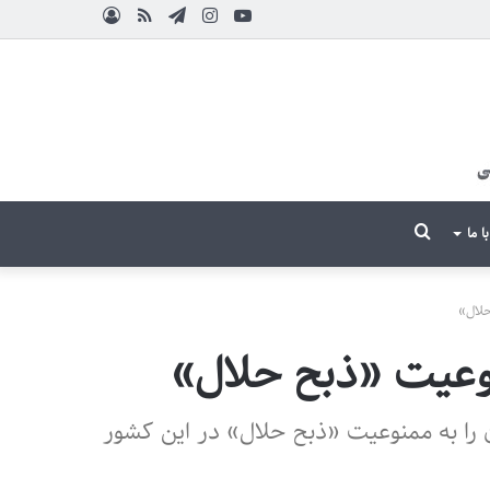
یوتیوب
اینستاگرام
تلگرام
آپارات
خوراک
ورود
جستجو
با ما
برای
حلال»
نوعیت «ذبح حلال»
 را به ممنوعیت «ذبح حلال» در این کشور