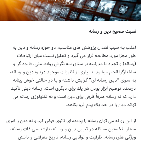
نسبت صحیح دین و رسانه
اغلـب بـه سبب فقدان پژوهش های مناسب، دو حوزه رسانه و دین به
طور مجزا مورد مطالعـه قرار می گیرد و تحلیل نسبت میان ارتباطات
(رسانه) و تجدد یا مدرنیته بر مبنای سه نگرش روابط ملی، فایده گرا و
ساختارگرا انجام میشود. بسیاری از نظریات موجود درباره دین و رسانه،
بـه سـوی “دیـن رسـانه ای” گـرایش داشـته و یـا در حـالتی خوش بینانه
درصدد توضیح ابزار بودن هر یك برای دیگری است. رسانه دینی تأكید
دارد كه نه رسانه صرفاً ظرفی برای دین است و نه تكنولوژی رسانه می
تواند دین را در حد یك پیام فرو بكاهد.
از این رو نه می توان رسانه را پدیده ای ثانوی فرض كرد و نه دین را امری
منحاز. نخستین مسـئله در تبیـین دیـن و رسـانه، بازشناسـی ذات رسانه،
ویژگی های رسانه، ظرفیت و توانایی رسانه، تاریخ معرفتـی و دانـش