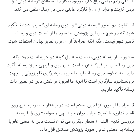
1. علی رغم تمامی نزاع های موجود، نگارنده اصطلاح “رسانه دینی” را
برمی گزیند و مراد از آن را كاركرد غایتی دین در رسانه تلقی می كند.
2. تفاوت دو تعبیر “رسانه دینی” و “دین رسانه ای” سبب شده تا تأكید
شود كه در هیچ جای این پژوهش، مقصود ما از نسبت دین و رسانه،
تعبیر دوم نیست، مگر آنكه صراحتاً از آن برای تمایز نهادن استفاده شود.
منظور ما از رسانه دینی، نسبت متعامل گونه دو حوزه است درحالیكه
دین رسانه ای، بر فروكاهش ساحت های دین و فربهی حوزه رسانه تأكید
دارد . به علاوه، دیـن رسـانه ای، بـا جریان تبشیرگری تلویزیونی به جهت
پروتستانیزم سازگارتر است تا آنچه ما امروزه بر نقش دین در تغییر ذات
رسانه تأكید داریم.
3. مراد ما از دین تنها دین اسلام است. در نوشتار حاضر، به هیچ روی
قصد نداریم تا نسبت میان ادیان خواه الهی و خواه بشری را با رسانه
برررسی كنـیم. البتـه از منظر دیگری می توان نسبت دین به معنی عام با
رسانه بـه معنـی عـام را مـورد پژوهش مستقل قرار داد.