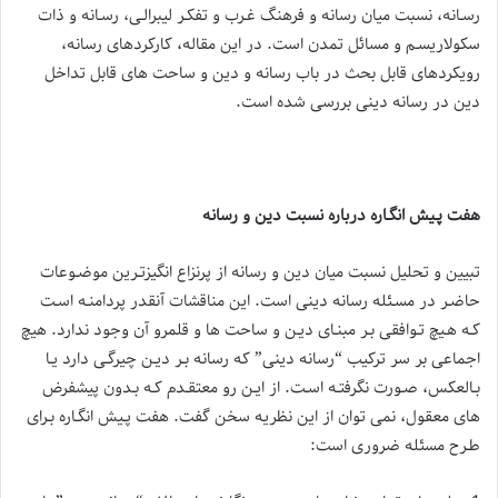
رسـانه، نسبت میان رسانه و فرهنگ غـرب و تفكـر لیبرالـی، رسـانه و ذات
سكولاریسـم و مسائل تمدن است. در این مقاله، كاركردهای رسانه،
رویكردهای قابل بحث در باب رسانه و دین و ساحت های قابل تداخل
دین در رسانه دینی بررسی شده است.
هفت پـیش انگـاره درباره نسبت دین و رسانه
تبیین و تحلیل نسبت میان دین و رسانه از پرنزاع انگیزتـرین موضـوعات
حاضـر در مسـئله رسانه دینی است. این مناقشات آنقدر پردامنـه اسـت
كـه هـیچ تـوافقی بـر مبنـای دیـن و ساحت ها و قلمرو آن وجود ندارد. هیچ
اجماعی بر سر تركیب “رسانه دینی” كه رسانه بـر دیـن چیرگـی دارد یـا
بـالعكس، صـورت نگرفتـه اسـت. از ایـن رو معتقـدم كـه بـدون پیشفرض
های معقول، نمی توان از این نظریه سخن گفت. هفت پـیش انگـاره بـرای
طـرح مسئله ضروری است: