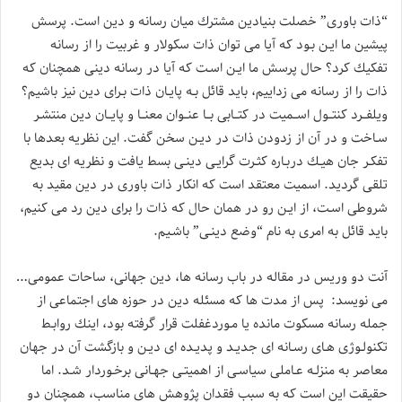
“ذات باوری” خصلت بنیادین مشترك میان رسانه و دین است. پرسش
پیشین ما ایـن بـود كه آیا می توان ذات سكولار و غربیت را از رسانه
تفكیك كرد؟ حال پرسش ما ایـن اسـت كه آیا در رسانه دینی همچنان كه
ذات را از رسانه می زداییم، باید قائل بـه پایـان ذات بـرای دین نیز باشیم؟
ویلفــرد كنتــول اســمیت در كتــابی بــا عنــوان معنــا و پایــان دین منتشـر
سـاخت و در آن از زدودن ذات در دیـن سخن گفت. این نظریه بعدها با
تفكـر جان هیـك دربـاره كثـرت گرایـی دینـی بسط یافت و نظریه ای بدیع
تلقی گردید. اسمیت معتقد است كه انكار ذات باوری در دین مقید به
شروطی اسـت، از ایـن رو در همان حال كه ذات را برای دین رد می كنیم،
باید قائل به امری به نام “وضع دینـی” باشـیم.
آنت دو وریس در مقاله در باب رسانه ها، دین جهانی، ساحات عمومی…
می نویسد: پس از مدت ها كه مسئله دین در حوزه های اجتماعی از
جمله رسانه مسكوت مانده یا مـوردغفلت قرار گرفته بود، اینك روابـط
تكنولـوژی هـای رسـانه ای جدیـد و پدیـده ای دیـن و بازگشت آن در جهان
معاصر به منزلـه عـاملی سیاسـی از اهمیتـی جهـانی برخـوردار شـد. اما
حقیقت این است كه به سبب فقدان پژوهش های مناسب، همچنان دو