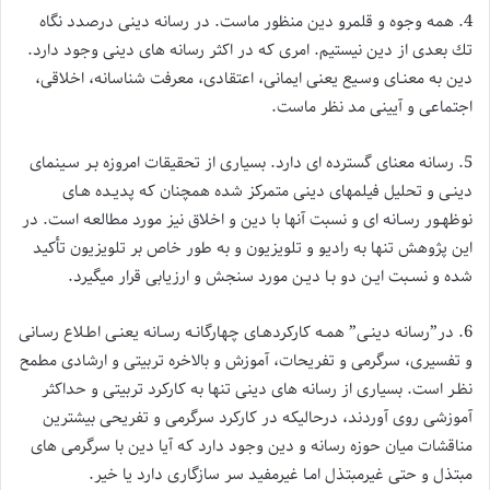
4. همه وجوه و قلمرو دین منظور ماست. در رسانه دینی درصدد نگاه
تك بعدی از دین نیستیم. امری كه در اكثر رسانه های دینی وجود دارد.
دین به معنـای وسـیع یعنی ایمانی، اعتقادی، معرفت شناسانه، اخلاقی،
اجتماعی و آیینی مد نظر ماست.
5. رسانه معنای گسترده ای دارد. بسیاری از تحقیقات امروزه بـر سـینمای
دینـی و تحلیل فیلمهای دینی متمركز شده همچنان كه پدیـده هـای
نوظهـور رسـانه ای و نسبت آنها با دین و اخلاق نیز مورد مطالعه است. در
این پژوهش تنها به رادیو و تلویزیون و به طور خاص بر تلویزیون تأكید
شده و نسـبت ایـن دو بـا دیـن مورد سنجش و ارزیابی قرار میگیرد.
6. در”رسانه دینـی” همـه كاركردهـای چهارگانـه رسـانه یعنـی اطـلاع رسـانی
و تفسیری، سرگرمی و تفریحات، آموزش و بالاخره تربیتی و ارشادی مطمح
نظـر است. بسیاری از رسانه های دینی تنها به كاركرد تربیتی و حداكثر
آموزشی روی آوردند، درحالیكه در كاركرد سرگرمی و تفریحی بیشترین
مناقشات میان حوزه رسانه و دین وجود دارد كه آیا دین با سرگرمی های
مبتذل و حتی غیرمبتذل امـا غیرمفید سر سازگاری دارد یا خیر.