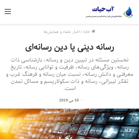
منو
خانه
/
اخبار علماء و همایش‌ها
رسانه دینی یا دین رسانه‌ای
نخستين مسـئله در تبيـين ديـن و رسـانه، بازشناسـی ذات
رسانه، ويژگی‌های رسانه، ظرفيت و توانايی رسانه، تاريخ
معرفتـی و دانـش رسـانه، نسبت ميان رسانه و فرهنگ غـرب و
تفكـر ليبرالـی، رسـانه و ذات سكولاريسـم و مسائل تمدن
است.
10 می 2019