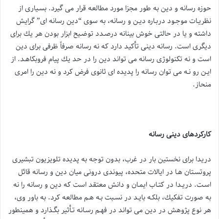
حوزه رسانه و دین به طور مجزا مورد مطالعه قرار می گیرد. بسـیاری از
نظریـات موجـود دربـاره دیـن و رسانه، به سوی “دین رسانه ای” گرایش
داشته و یا در حالتی خوش بینانه درصـدد توضـیح ابزار بودن هر یك برای
دیگری است. رسانه دینی تأكید دارد كه نه رسانه صرفاً ظرفی برای دین
است و نه تكنولوژی رسانه می تواند دین را در حد یك پیام فروبكاهـد. از
ایـن رو نـه می توان رسانه را پدیده ای ثانوی فرض كرد و نه دین را امری
منحاز.
کارکردهای دینی رسانه
دریدا برای نخستین بار در غرب، بدون توجه به پدیده تلویزیون تبشیری
پروتسـتان هـا در ایالات متحده، پیوندی درونی میان دین و رسانه قائل
اسـت. دریـدا در كتـاب ایمـان و دانش معتقد است كه دین و رسانه را نه
به صورت تفكیك، بلكـه بایـد در نسـبت بـه هـم مطالعه كرد. به باور وی،
هر نوع پژوهش در دین می تواند در فهـم رسـانه تـأثیر بگـذارد و همینطور