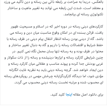
بالعكس. دریدا به صراحت بر رابطه ذاتی بین رسانه و دین تأكید می ورزد
و معتقد اسـت، شـدت ایـن رابطـه مـی توانـد بـه تغییـر ماهیـت و سـاختار
تكنولـوژی رسـانه ای بیانجامد.
كاركردهای دینی رسانه در دوره اخیر كه در اسـلام و مسـیحیت ظهـور
یافـت، قرائن بسنده ای در امكان وقوع مناسبت میان دین و رسانه می
باشد. گاه از دینـی بودن رسانه انتظار انتقال پیام دینی در ظرف رسانه با
حفظ شـرایط و اقتضـائات رسانه را داریم و گاه به دنبال تغییر ساختار و
محتوا در ظرف بوده و بـه رسـانه تنها بسان محمل نگاه نمی كنیم. در
چنین شرایطی كاركرد رسانه و ابزارها دینـیشده و رسانه را از ذات سكولار و
غربی بودنش جدا كـرده و پیونـد مناسـب و عقلانی میان كاركرد رسانه و
دین ایجاد خواهد شد. گرچه رسانه دینی بایـد بـه نظریه غایت انگارانه
مؤدی شود، اما دیـدگاه كاركردگرایانـه چـرخش مهمـی در رویكردهای رسانه
ای محسوب شده و مرتبـه نخسـت رسـانه دینـی محسـوب می گردد.
برای دانلود اصل مقاله
اینجا
کلید کنید.