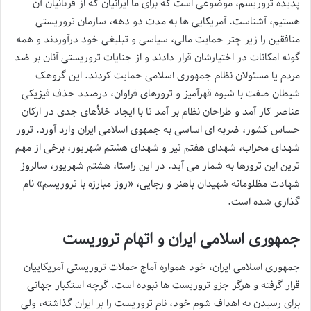
پدیده تروریسم، موضوعی است که برای ما ایرانیان که از قربانیان آن
هستیم، آشناست. آمریکایی ها به مدت دو دهه، سازمان تروریستی
منافقین را زیر چتر حمایت مالی، سیاسی و تبلیغی خود درآوردند و همه
گونه امکانات در اختیارشان قرار دادند و از جنایات تروریستی آنان بر ضد
مردم یا مسئولان نظام جمهوری اسلامی حمایت کردند. این گروهک
شیطان صفت با شیوه قهرآمیز و ترورهای فراوان، درصدد حذف فیزیکی
عناصر کار آمد و طراحان نظام بر آمد تا با ایجاد خلأهای جدی در ارکان
حساس کشور، ضربه ای اساسی به جمهوی اسلامی ایران وارد آورد. ترور
شهدای محراب، شهدای هفتم تیر و شهدای هشتم شهریور، برخی از مهم
ترین این ترورها به شمار می آید. در این راستا، هشتم شهریور، سالروز
شهادت مظلومانه شهیدان باهنر و رجایی، «روز مبارزه با تروریسم» نام
گذاری شده است.
جمهوری اسلامی ایران و اتهام تروریست
جمهوری اسلامی ایران، خود همواره آماج حملات تروریستی آمریکاییان
قرار گرفته و هرگز جزو تروریست ها نبوده است. گرچه استکبار جهانی
برای رسیدن به اهداف شوم خود، نام تروریست را بر ایران گذاشته، ولی