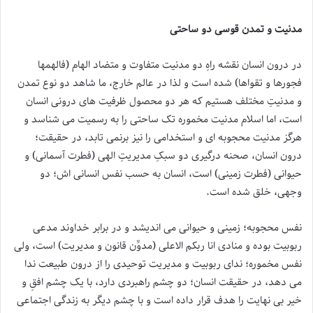
مدنیت و تمدن قوسی دو ساحتی
در درون انسان نقشه راهِ دو مدنیت متفاوت و متضاد الهام (فالهمها
فجورها و تقواها) شده است و لذا در عالم خارج، ما شاهد دو نوع تمدن
و مدنیتِ مختلف هستیم که هر دو محصول ظرفیت های درونی انسان
است، اما اسلام مدنیت مخموره تک ساحتی را به رسمیت می شناسد و
هرگز مدنیت محجوبه ای و استخدامی را نیز برنمی تابد، در حقیقت؛
درون انسان، صحنه درگیری دو سبکِ مدیریتِ الهی (فطرت آسمانی) و
حیوانی (فطرت زمینی) است، انسان به حسب نفس انسانی اش؛ دو
وجهی، خلق شده است.
نفس محجوبه؛ زمینی و حیوانی می اندیشد و در برابر خداوند مدعی
ربوبیت بوده و منادی انا ربکم الاعلی (مدوِّن قانون و مدیریت) است، ولی
نفس مخموره؛ ندای ربوبیت و مدیریت توحیدی را از درون طبیعت ندا
می دهد، در حقیقت انسان؛ دو چشم راهبردی دارد، با یک چشم افقِ و
خیر بی نهایت را هدف قرار داده است و با چشم دیگر به زندگی اجتماعی