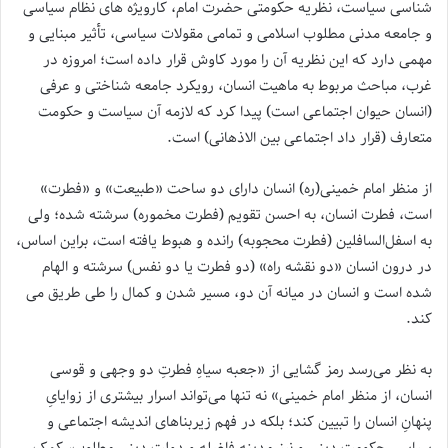
شناسی سیاست، نظریه حکومتی حضرت امام، کارویژه های نظام سیاسی
و جامعه مدنی مطلوب اسلامی و تمامی مقولات سیاسی، تأثیر مبنایی و
مهمی دارد که این نظریه آن را مورد کاوش قرار داده است؛ امروزه در
غرب، مباحث مربوط به ماهیت انسان، رویکرد جامعه شناختی و عرفی
(انسان حیوان اجتماعی است) پیدا کرد که لازمه آن سیاست و حکومت
متعارف (قرار داد اجتماعی بین الاذهانی) است.
از منظر امام خمینی(ره) انسان دارای دو ساحت «طبیعت» و «فطرت»
است، فطرت انسان، به احسن تقویم (فطرت مخموره) سرشته شده؛ ولی
به اسفل‌السافلین (فطرت محجوبه) رانده و هبوط یافته است، براین اساس،
در درون انسان «دو ‌نقشه راه» (دو فطرت یا دو نفس) سرشته و الهام
شده است و انسان در میانه آن دو، مسیر شدن و کمال را طی طریق می
کند.
به ‌نظر می‌رسد رمز ‌گشایی از «جعبه‌ سیاهِ فطرتِ دو وجهی و قوسی
انسان، از منظر امام خمینی» نه ‌تنها می‌تواند اسرار بیشتری از زوایایِ
پنهانِ انسان را تبیین کند؛ بلکه در فهم زیر‌بناهای اندیشه اجتماعی و
سیاسیِ حکومت دینی و نیز مدینه فاضله و دولت دینی مطلوب، کمک