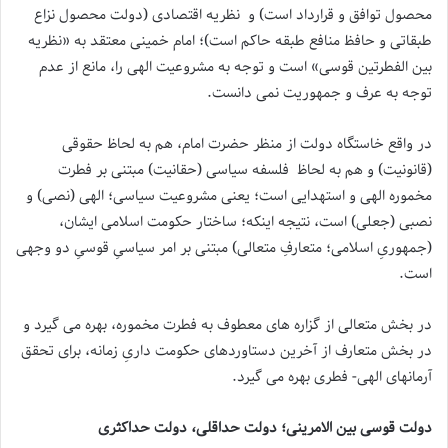
محصول توافق و قرارداد است) و نظریه اقتصادی (دولت محصول نزاع
طبقاتی و حافظ منافع طبقه حاکم است)؛ امام خمینی معتقد به «نظریه
بین الفطرتین قوسی» است و توجه به مشروعیت الهی را، مانع از عدم
توجه به عرف و جمهوریت نمی دانست.
در واقع خاستگاه دولت از منظر حضرت امام، هم به لحاظ حقوقی
(قانونیت) و هم به لحاظ فلسفه سیاسی (حقانیت) مبتنی بر فطرت
مخموره الهی و استهدایی است؛ یعنی مشروعیت سیاسی؛ الهی (نصی) و
نصبی (جعلی) است، نتیجه اینکه؛ ساختار حکومت اسلامی ایشان،
(جمهوریِ اسلامی؛ متعارفِ متعالی) مبتنی بر امر سیاسیِ قوسیِ دو وجهی
است.
در بخش متعالی از گزاره های معطوف به فطرت مخموره، بهره می گیرد و
در بخش متعارف از آخرین دستاوردهای حکومت داریِ زمانه، برای تحقق
آرمانهای الهی- فطری بهره می گیرد.
دولت قوسی بین الامرینی؛ دولت حداقلی، دولت حداکثری