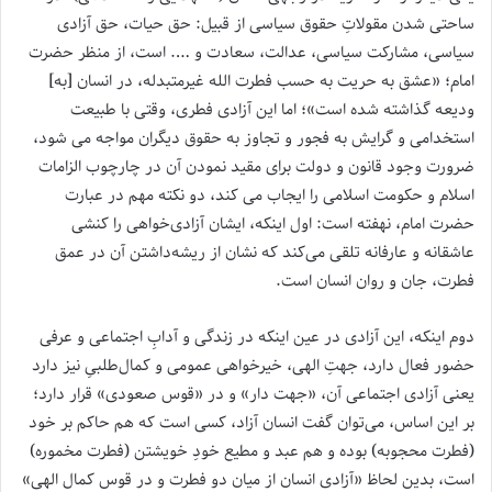
ساحتی شدن مقولاتِ حقوق سیاسی از قبیل: حق حیات، حق آزادی
سیاسی، مشارکت سیاسی، عدالت، سعادت و …. است، از منظر حضرت
امام؛ «عشق به حریت به حسب فطرت الله غیر‌متبدله، در انسان [به]
ودیعه گذاشته شده است»؛ اما این آزادی فطری، وقتی با طبیعت
استخدامی و گرایش به فجور و تجاوز به حقوق دیگران مواجه می شود،
ضرورت وجود قانون و دولت برای مقید نمودن آن در چارچوب الزامات
اسلام و حکومت اسلامی را ایجاب می کند، دو نکته مهم در عبارت
حضرت امام، نهفته است: اول اینکه، ایشان آزادی‌خواهی را کنشی
عاشقانه و عارفانه تلقی می‌کند که نشان از ریشه‌داشتن آن در عمق
فطرت، جان و روان انسان است.
دوم اینکه، این آزادی در عین اینکه در زندگی و آدابِ اجتماعی و عرفی
حضور فعال دارد، جهتِ الهی، خیر‌خواهی عمومی و کمال‌طلبیِ نیز دارد
یعنی آزادی اجتماعی آن، «جهت دار» و در «قوس صعودی» قرار دارد؛
بر این اساس، می‌توان گفت انسان آزاد، کسی است که هم حاکم بر خود
(فطرت محجوبه) بوده و هم عبد و مطیع خودِ خویشتن (فطرت مخموره)
است، بدین لحاظ «آزادی انسان از میان دو فطرت و در قوس کمال الهی»