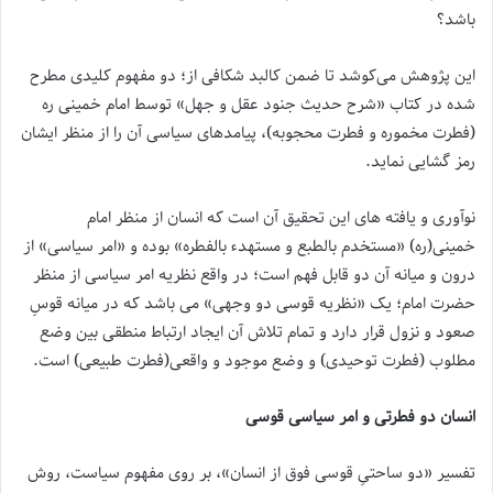
باشد؟
این پژوهش می‌کوشد تا ضمن کالبد شکافی از؛ دو مفهوم کلیدی مطرح
شده در کتاب «شرح حدیث جنود عقل و جهل» توسط امام خمینی ره
(فطرت مخموره و فطرت محجوبه)، پیامدهای سیاسی آن را از منظر ایشان
رمز گشایی نماید.
نوآوری و یافته های این تحقیق آن است که انسان از منظر امام
خمینی(ره) «مستخدم بالطبع و مستهدء بالفطره» بوده و «امر سیاسی» از
درون و میانه آن دو قابل فهم است؛ در واقع نظریه امر سیاسی از منظر
حضرت امام؛ یک «نظریه قوسی دو وجهی» می باشد که در میانه قوسِ
صعود و نزول قرار دارد و تمام تلاش آن ایجاد ارتباط منطقی بین وضع
مطلوب (فطرت توحیدی) و وضع موجود و واقعی(فطرت طبیعی) است.
انسان دو فطرتی و امر سیاسی قوسی
تفسیر «دو ساحتیِ قوسی فوق از انسان»، بر روی مفهوم سیاست، روش