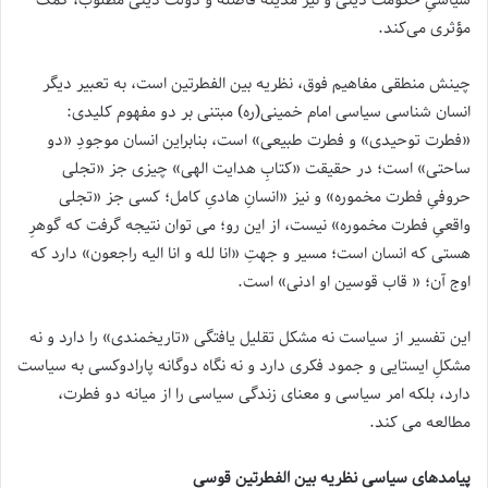
مؤثری می‌کند.
چینش منطقی مفاهیم فوق، نظریه بین الفطرتین است، به تعبیر دیگر
انسان شناسی سیاسی امام خمینی(ره) مبتنی بر دو مفهوم کلیدی:
«فطرت توحیدی» و فطرت طبیعی» است، بنابراین انسان موجودِ «دو
ساحتی» است؛ در حقیقت «کتابِ هدایت الهی» چیزی جز «تجلی
حروفیِ فطرت مخموره» و نیز «انسانِ هادیِ کامل؛ کسی جز «تجلی
واقعیِ فطرت مخموره» نیست، از این رو؛ می توان نتیجه گرفت که گوهرِ
هستی که انسان است؛ مسیر و جهتِ «انا لله و انا الیه راجعون» دارد که
اوج آن؛ « قاب قوسین او ادنی» است.
این تفسیر از سیاست نه مشکل تقلیل یافتگی «تاریخمندی» را دارد و نه
مشکلِ ایستایی و جمود فکری دارد و نه نگاه دوگانه پارادوکسی به سیاست
دارد، بلکه امر سیاسی و معنای زندگی سیاسی را از میانه دو فطرت،
مطالعه می کند.
پیامدهای سیاسی نظریه بین الفطرتین قوسی