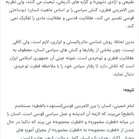
طبیعی و آزادی دنیوی» و گزاره های تاریخی، تبعیت می کنند، ولی نظریه
بین الامرینی فطری، کنش سیاسی را بر اساس ماهیت انسان؛ دوساحتی
قوسی تفسیر می کند، عقلانیت قدسی و عقلانیت مادی را تفکیک نمی
کند.
بدین لحاظ؛ روش شناسی ماتریالیستی و ابزاری، لازم است، ولی کافی
نیست، چون بخشی از رفتارها و کنش های سیاسی انسان، معطوف به
عقلانیت فطری و توحیدی است، نمونه عینی آن جمهوری اسلامی ایران
است که تلاش دارد تا رفتار سیاس خود را با ملاحظه فطرت توحیدی
دنبال نماید.
نتیجه:
امام خمینی، انسان را بین الامرینی قوسی(مستهدء بالفطره؛ مستخدم
بالطبع) می‌بیند که لازمه آن اندیشه و عمل سیاسی قوسی است، انسان را
در میانه «فطرت مخموره» و «فطرت محجوبه» می بیند که دائما در حال
شدن از «فطرت محجوبه» به «فطرت مخموره» از مجرای آموزه های
وحیانی (کتاب هدایت) و انسان کامل و ولایت (رهبر هادی) است.