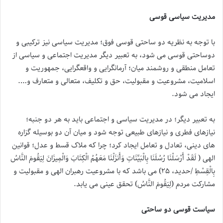
مدیریت سیاسی قوسی
با توجه به نظریه دو ساحتی قوسی فوق؛ مدیریت سیاسی نیز ترکیبی و
دوساحتی قوسی می شود، به تعبیر دیگر مدیریت اجتماعی و سیاسی از
تعامل منطقی و روشمند میان؛ آرمانگرایی و واقعگرایی، جمهوریت و
اسلامیت، مشروعیت و مقبولیت، حق و تکلیف، متعالی و متعارف و….
ایجاد می شود.
به تعبیر دیگر؛ در مدیریت سیاسی و اجتماعی باید به هر دو جنبه؛
نیازهای فطری و نیازهای طبیعی توجه شود و میان آن دو بوسیله گزاره
های دینی، تعادل و تعامل ایجاد کرد؛ چرا که ملاک قسط و عدل؛ قوانین
الهی ( لَقَدْ أَرْسَلْنَا رُسُلَنَا بِالْبَيِّنَاتِ وَأَنزَلْنَا مَعَهُمُ الْكِتَابَ وَالْمِيزَانَ لِيَقُومَ النَّاسُ
بِالْقِسْطِ /حدید، ۲۵) می باشد که با مشروعیت رهبران الهی و مقبولیت و
مشارکت مردم (لِيَقُومَ النَّاسُ) تحقق عینی می یابد.
سیاست قوسی دو ساحتی