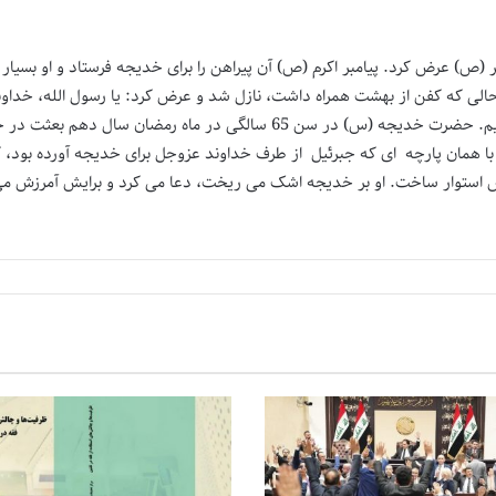
مبر (ص) عرض کرد. پیامبر اکرم (ص) آن پیراهن را برای خدیجه فرستاد و او بس
لی که کفن از بهشت همراه داشت، نازل شد و عرض کرد: یا رسول الله، خداوند 
راه ما صرف کرد و ما سزاوارتریم که کفنش را به عهده بگیریم. حضرت خدیجه (س) د
با همان پارچه ای که جبرئیل از طرف خداوند عزوجل برای خدیجه آورده بو
ش استوار ساخت. او بر خدیجه اشک می ریخت، دعا می کرد و برایش آمرزش می