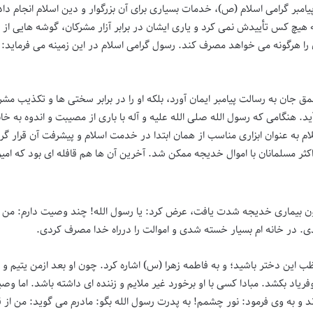
ر 24 سال زندگی مشترک با پیامبر گرامی اسلام (ص)، خدمات بسیاری برای آن بزرگوار و دین ا
 که هیچ کس تأییدش نمی کرد و یاری ایشان در برابر آزار مشرکان، گوشه هایی 
 آن را هرگونه می خواهد مصرف کند. رسول گرامی اسلام در این زمینه می فرماید:
ق جان به رسالت پیامبر ایمان آورد، بلکه او را در برابر سختی ها و تکذیب مشرکا
هنگامی که رسول الله صلی الله علیه و آله با باری از مصیبت و اندوه به خانه 
به عنوان ابزاری مناسب از همان ابتدا در خدمت اسلام و پیشرفت آن قرار گ
ر مسلمانان با اموال خدیجه ممکن شد. آخرین آن ها هم قافله ای بود که امیر 
یماری خدیجه شدت یافت، عرض کرد: یا رسول الله! چند وصیت دارم: من در ح
دی. در خانه ام بسیار خسته شدی و اموالت را درراه خدا مصرف کردی.
این دختر باشید؛ و به فاطمه زهرا (س) اشاره کرد. چون او بعد ازمن یتیم و 
ریاد بکشد. مبادا کسی با او برخورد غیر ملایم و زننده ای داشته باشد. اما وص
د و به وی فرمود: نور چشمم! به پدرت رسول الله بگو: مادرم می گوید: من از ق