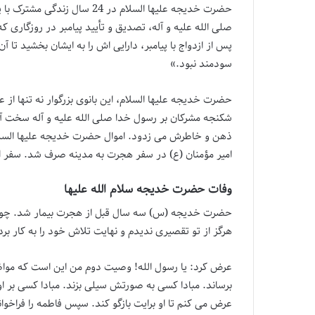
حضرت خدیجه علیها السلام د
صلی الله علیه و آله، تصدیق و تأیید پیامبر در روزگاری
پس از ازدواج با پیامبر، دارایی اش را به ایشان بخشید تا
سودمند نبود.»
حضرت خدیجه علیها السلام، این بانوی بزرگوار نه تنها از عم
شکنجه مشرکان بر رسول خدا صلی الله علیه و آله سخت آید. 
ذهن و خاطرش می زدود. اموال حضرت خدیجه علیها السلام 
امیر مؤمنان (ع) در سفر هجرت به مدینه صرف شد. سفر اکث
وفات حضرت خدیجه سلام الله علیها
حضرت خدیجه (س) سه سال قبل از هجرت بیمار شد. چون ب
هرگز از تو تقصیری ندیدم و نهایت تلاش خود را به کار بر
عرض کرد: یا رسول الله! وصیت دوم من این است که مواظب 
برساند. مبادا کسی به صورتش سیلی بزند. مبادا کسی بر اوف
عرض می کنم تا او برایت بازگو کند. سپس فاطمه را فراخوان