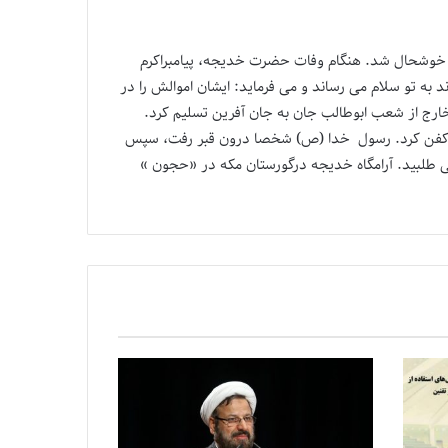
یار خوشحال شد. هنگام وفات حضرت خدیجه، پیامبراکرم
به تو سلام می رساند و می فرماید: ایشان اموالش را در
ر سن 65 سالگی در ماه رمضان سال دهم بعثت در خارج از شعب ابوطالب جان به جان آفرین تسلیم کرد.
د، کفن کرد. رسول خدا (ص) شخصا درون قبر رفت، سپس
 طلبید. آرامگاه خدیجه درگورستان مکه در «حجون »