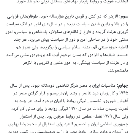
فرهنگ، هویت و روابط پایدار نهادهای مستقل دینی نخواهد خورد.
سوم:
الازهر که در کش و قوس تاریخ هزارساله خود، طوفان‌های فراوانی
را در بالا و پایین شدن سیاست دیده و در سال‌های اخیر در لاک سیاست
گریزی عزلت گزیده و فارغ از نظام‌های سکولار، پادشاهی و سیاسی، امور
سنتی خود را در ساحلی امن و دور از سیاست پیش‌ می‌برد. هر چند
قاطبه حوزه سنتی قم، بدنه اسلام سیاسی را برگزیده، ولی هنوز هم
هستند طیف‌ها و افرادی که بسان مرحوم آیت‌الله بروجردی مشی‌ می‌کنند
و در عزلت از سیاست پیشگی، به امور علمی و تقریبی با الازهر
دلمشغولند.
چهارم:
مناسبات ایران با مصر هرگز تفاهمی دوستانه نبود. پس از سال
۱۹۴۵ و کاریزمای عبدالناصر و رشد پان‌عربیسم و قرار گرفتن مصر در
آغوش شوروی، نخستین تیرگی روابط با ایران بوجود آمد. هر چند به
قدرت رسیدن سادات در سال ۱۹۷۰ تیرگی روابط را برای مدتی کم کرد،
ولی سال ۱۹۷۹ نقطه‌ عطفی در روابط طرفین بود. پس از استقرار
جمهوری‌ اسلامی ایران و تصمیم قاهره برای استقبال از محمدرضا پهلوی
در آسوان و عادی‌سازی روابط مصر با رژیم‌ صهیونیستی در کمپ دیوید