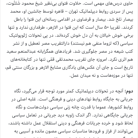
حاوی درس‌های مهمی است. حلاوت فتوای بی‌نظیر شیخ محمود شَلتُوت،
پس از سردی روابط دیپلماتیک تهران – قاهره توسط جانشین او، محمد
بیصار تلخ شد. بیصار و قرضاوی در اقدامی رسانه‌‌ای این فتوا را باطل
کردند. تقریبا ۵۰ سال است که این فتوا در الازهر، طرفداری ندارد و تنها
برخی خوش خیالان به آن دل خوش کرده‌اند. در پی تحولات ژئوپولتیک
سیاسی (که لزوما منفی هم نیستند) دارالتقریب مصر تعطیل و از نشر
کتب شیعه در مصر جلوگیری شد. فریادهای همگرایانه عبدالمنعم سعید
هم اثری نکرد. امروزه جای تقریب محمدتقی قمّی تنها در کتابخانه‌های
تاریخ است و جای آن عکس‌های یادگاری مشایخ الازهر و بزرگان سنتی قم،
تنها در موزه‌هاست و نه میدان عمل.
دوم:
آنچه در تحولات دیپلماتیک کمتر مورد توجه قرار‌ می‌گیرد، نگاه
جریانی به جایگاه روابط نهادهای دینی و فرهنگی است. غلبه اصلی در
روابط کشورها، عموما با قدرت چانه زنی سیاسی دولت‌هاست و نگاه
جریانی جایگاهی ندارد. اگر اندک زاویه دید جریانی در تعامل سیاسی
لحاظ شود و خرده جریانات فرهنگی و دینی استقلال عمل داشته باشند،‌
می‌توانند از فراز و فرودها مناسبات سیاسی مصون مانده و آسیبی به