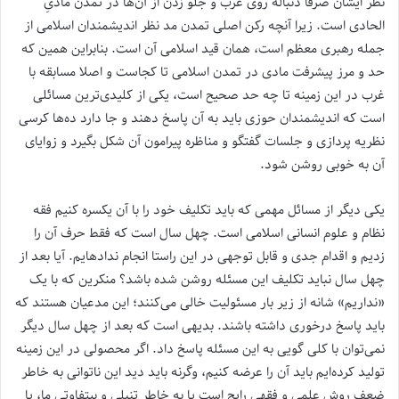
نظر ایشان صرفا دنباله روی غرب و جلو زدن از آن‌ها در تمدن مادیِ
الحادی است. زیرا آنچه رکن اصلی تمدن مد نظر اندیشمندان اسلامی از
جمله رهبری معظم است، همان قید اسلامی آن است. بنابراین همین که
حد و مرز پیشرفت مادی در تمدن اسلامی تا کجاست و اصلا مسابقه با
غرب در این زمینه تا چه حد صحیح است، یکی از کلیدی‌ترین مسائلی
است که اندیشمندان حوزی باید به آن پاسخ دهند و جا دارد ده‌ها کرسی
نظریه پردازی و جلسات گفتگو و مناظره پیرامون آن شکل بگیرد و زوایای
آن به خوبی روشن شود.
یکی دیگر از مسائل مهمی که باید تکلیف خود را با آن یکسره کنیم فقه
نظام و علوم انسانی اسلامی است. چهل سال است که فقط حرف آن را
زدیم و اقدام جدی و قابل توجهی در این راستا انجام نداده­ایم. آیا بعد از
چهل سال نباید تکلیف این مسئله روشن شده باشد؟ منکرین که با یک
«نداریم» شانه از زیر بار مسئولیت خالی می‌کنند؛ این مدعیان هستند که
باید پاسخ درخوری داشته باشند. بدیهی است که بعد از چهل سال دیگر
نمی‌توان با کلی گویی به این مسئله پاسخ داد. اگر محصولی در این زمینه
تولید کرده‌ایم باید آن را عرضه کنیم، وگرنه باید دید این ناتوانی به خاطر
ضعف روش علمی و فقهی رایج است یا به خاطر تنبلی و بی­تفاوتی ما، یا