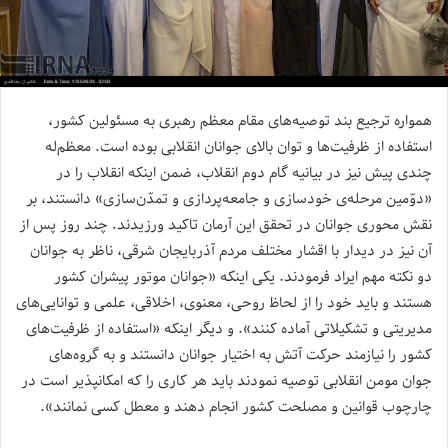
همواره ترجیع بند توصیه‌های مقام معظم رهبری به مسئولین کشور،
استفاده از ظرفیت‌ها و توان بالای جوانان انقلابی بوده است. معظم‌له
چندی پیش نیز در بیانیه گام دوم انقلاب، ضمن اینکه انقلاب را در
«دوّمین مرحله‌ی خودسازی و جامعه‌پردازی و تمدّن‌سازی» دانستند، بر
نقش محوری جوانان در تحقق این آرمان تاکید ورزیدند. چند روز پس از
آن نیز در دیدار با اقشار مختلف مردم آذربایجان شرقی، ناظر به جوانان
دو نکته مهم ایراد فرمودند. یکی اینکه «جوانان موتور پیشران کشور
هستند و باید خود را از لحاظ روحی، معنوی، اخلاقی، علمی و توانایی‌های
مدیریتی و تشکیلاتی آماده کنند». و دیگر اینکه «استفاده از ظرفیت‌های
کشور را نیاز‌مند حرکت آتش به اختیار جوانان دانستند و به گروه‌های
جوان مومن انقلابی توصیه نمودند باید هر کاری را که امکان­پذیر است در
چارچوب قوانین و مصلحت کشور انجام دهند و معطل کسی نمانند».