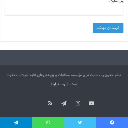
وب‌ سایت
تمام حقوق وب سایت برای مؤسسه مطالعات و پژوهش‌های «آیه حیات» محفوظ
است. |
رسانه فردا
آپارات
یوتیوب
اینستاگرام
تلگرام
خوراک
یس بوک
توییتر
واتس آپ
تلگرام