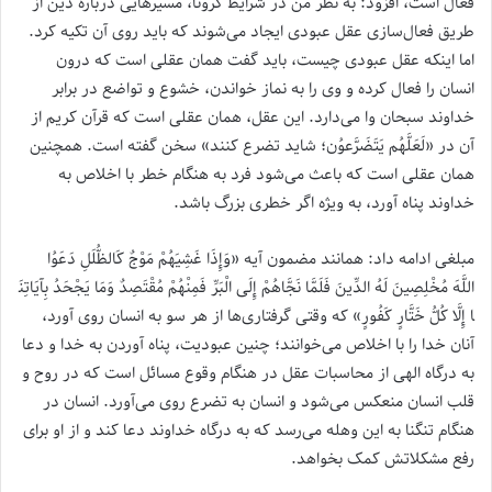
فعال است، افزود: به نظر من در شرایط کرونا، مسیرهایی درباره دین از
طریق فعال‌سازی عقل عبودی ایجاد می‌شوند که باید روی آن تکیه کرد.
اما اینکه عقل عبودی چیست، باید گفت همان عقلی است که درون
انسان را فعال کرده و وی را به نماز خواندن، خشوع و تواضع در برابر
خداوند سبحان وا می‌دارد. این عقل، همان عقلی است که قرآن کریم از
آن در «لَعَلَّهُم یَتَضَرَّعوُن؛ شاید تضرع کنند» سخن گفته است. همچنین
همان عقلی است که باعث می‌شود فرد به هنگام خطر با اخلاص به
خداوند پناه آورد، به ویژه اگر خطری بزرگ باشد.
مبلغی ادامه داد: همانند مضمون آیه «وَإِذَا غَشِیَهُمْ مَوْجٌ کَالظُّلَلِ دَعَوُا
اللَّهَ مُخْلِصِینَ لَهُ الدِّینَ فَلَمَّا نَجَّاهُمْ إِلَی الْبَرِّ فَمِنْهُمْ مُقْتَصِدٌ وَمَا یَجْحَدُ بِآیَاتِنَ
ا إِلَّا کُلُّ خَتَّارٍ کَفُورٍ» که وقتی گرفتاری‌ها از هر سو به انسان روی آورد،
آنان خدا را با اخلاص می‌خوانند؛ چنین عبودیت، پناه آوردن به خدا و دعا
به درگاه الهی از محاسبات عقل در هنگام وقوع مسائل است که در روح و
قلب انسان منعکس می‌شود و انسان به تضرع روی می‌آورد. انسان در
هنگام تنگنا به این وهله می‌رسد که به درگاه خداوند دعا کند و از او برای
رفع مشکلاتش کمک بخواهد.