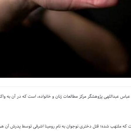
عباس عبداللهی پژوهشگر مرکز مطالعات زنان و خانواده، است که در آن به واک
که ملتهب شده؛ قتل دختری نوجوان به نام رومینا اشرفی توسط پدرش آن هم