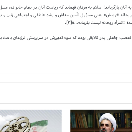
ه آنان بازگرداند! اسلام به مردان فهماند که ریاست آنان در نظام خانواده، مس
ن «ریحانه آفرینش» یعنی مسؤول تأمین معاش و رشد عاطفی و اجتماعی زنان و د
؛ «المرأه ریحانه لیست بقرمانه…»[۳].
صب جاهلی پدر نالایقی بوده که سوء تدبیرش در سرپرستی فرزندان باعث بر