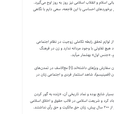
 اسلام و انقلاب اسلامی نیز روز به روز اوج می‌گیرد.
ز برخوردهای احساسی با این فاجعه، سعی دارم با نگاهی
لوازم تحقق رابطه تکاملی زوجیت در نظام اجتماعی
 هیچ تفاوتی با وجود مردانه ندارد و زن در فرهنگ
، «جنس اول» به­شمار می­آید.
پیامبر مکرم اسلام (ص) و پدر شجره امامت، امیرالمؤمنین (ع) هر دو در آخرین وصایای خود به امت اسلامی، بر تکریم و ظلم نکردن به زنان سفارش ویژه­ای داشته‌اند.[۱] مع‌الاسف در تمدن‌های
ن (فمینیسم)، شاهد استثمار فردی و اجتماعی زنان در
یار شایع بوده و نماد تاریخی آن، «زنده به گور کردن
ران ایجاد کرد و شریعت اسلامی در قالب حقوق و اخلاق اسلامی
تند.