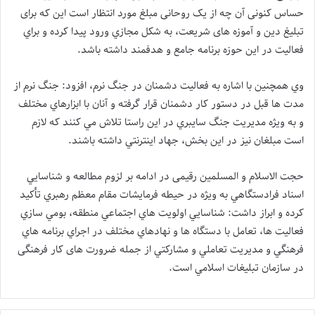
حساس کنونی آن چه از يک روحانی مبلغ مورد انتظار است این که برای
تبلیغ دین و آموزه های شریعت، به شکل مجازي ورود پيدا کرده و براي
فعاليت در اين حوزه برنامه جامع و هدفمند داشته باشد.
وي همچنین با اشاره به فعاليت دشمنان در جنگ نرم، افزود: جنگ نرم از
مدت ها قبل در دستور کار دشمنان قرار گرفته و آنان با ابزارهاي مختلف
و به ويژه مديريت جنگ سايبري در این راستا تلاش مي کنند که لازم
است مبلغان نيز در اين بخش، جهاد اينترنتي داشته باشند.
حجت الاسلام و المسلمین رقیمی در ادامه بر لزوم مطالعه و شناسايي
اسناد فرادستگاهي به ويژه در حيطه فرمايشات مقام معظم رهبري تأکيد
کرده و ابراز داشت: شناسايي اولويت هاي اجتماعي منطقه، بومي سازي
فعاليت ها، تعامل با دستگاه ها و نهادهاي مختلف در اجراي برنامه هاي
فرهنگي و مديريت تعاملي و مشارکتي از جمله ضرورت های کار فرهنگی
در سازمان تبليغات اسلامي است.