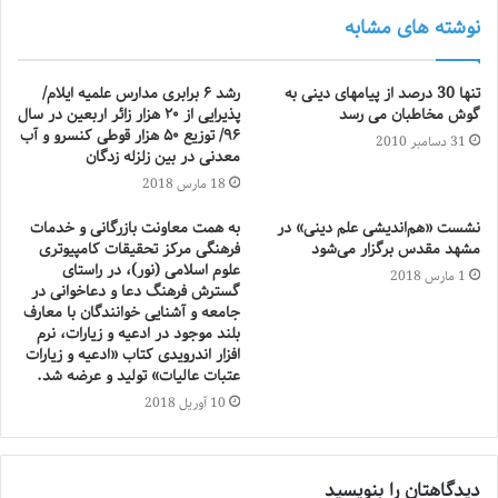
نوشته های مشابه
تنها 30 درصد از پیامهای دینی به
رشد ۶ برابری مدارس علمیه ایلام/
گوش مخاطبان می رسد
پذیرایی از ۲۰ هزار زائر اربعین در سال
۹۶/ توزیع ۵۰ هزار قوطی کنسرو و آب
31 دسامبر 2010
معدنی در بین زلزله زدگان
18 مارس 2018
نشست «هم‌اندیشی علم دینی» در
به همت معاونت بازرگانی و خدمات
مشهد مقدس برگزار می‌شود
فرهنگی مرکز تحقیقات کامپیوتری
علوم اسلامی (نور)، در راستای
1 مارس 2018
گسترش فرهنگ دعا و دعاخوانی در
جامعه و آشنایی خوانندگان با معارف
بلند موجود در ادعیه و زیارات، نرم
افزار اندرویدی کتاب «ادعیه و زیارات
عتبات عالیات» تولید و عرضه شد.
10 آوریل 2018
دیدگاهتان را بنویسید