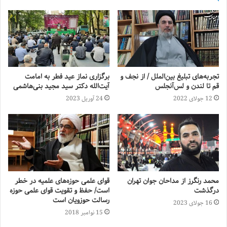
تجربه‌های تبلیغ بین‌الملل / از نجف و
برگزاری نماز عید فطر به امامت
قم تا لندن و لس‌آنجلس
آیت‌الله دکتر سید مجید بنی‌هاشمی
12 جولای 2022
24 آوریل 2023
محمد رنگرز از مداحان جوان تهران
قوای علمی حوزه‌های علمیه در خطر
درگذشت
است/ حفظ و تقویت قوای علمی حوزه
رسالت حوزویان است
16 جولای 2023
15 نوامبر 2018