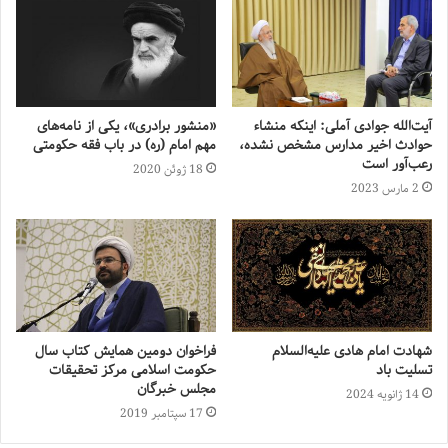
آیت‌الله جوادی آملی: اینکه منشاء
«منشور برادری»، یکی از نامه‌های
حوادث اخیر مدارس مشخص نشده،
مهم امام (ره) در باب فقه حکومتی
رعب‌آور است
18 ژوئن 2020
2 مارس 2023
شهادت امام هادی علیه‌السلام
فراخوان دومین همایش کتاب سال
تسلیت باد
حکومت اسلامی مرکز تحقیقات
مجلس خبرگان
14 ژانویه 2024
17 سپتامبر 2019