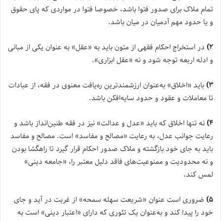
تمام ملاک برای صدور فتوا باشد، خصوصا فتوا در مواردی که پای حقوق
و یا حدود مهم آدمیان در میان باشد.
۲)
در استخراج احکام فقهی از متون باید به «عقل» به عنوان یکی از مبانی
و ادله اربعه توجه شود و نه «عقل ابزاری».
۳)
باید «اخلاق» به‌عنوان ارزشمندترین ره‌یافت معنوی در فقه، از عبادات
تا معاملات و عقود و حدود سایه‌افکن باشد.
۴)
نه تنها اخلاق که باید «عدل و عدالت» نیز در فقه طنین‌انداز باشد و
رعایت جوانب عدل، به رعایت «مصالح و مفاسد» است. مصالح و مفاسد
باید به جای خود بازگشته و ملاک صدور احکام قرار گیرد تا راهگشا بودن
و نه محدودیت و ممنوعیت‌های فاقد دلیل معتبر را، «جامعه دینی»
لمس کند.
۵)
ضروری است عنوان «شریعت سهله سمحه» از غربت در آید و جای
خود را پیدا کند و به‌عنوان یک تئوری که دارای «اعتبار دینی» است به