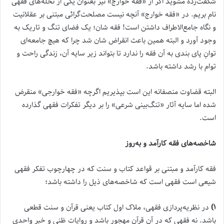
شگفت‌زده مشوید اگر از «فقه خوارج» نیز بعنوان یکی از نحله‌های فقهی
نام بریم. در «فقه خوارج» آنچه نیست مصلحت‌گرائی مبتنی بر عقلانیت
و نگاه جامع‌الاطراف داشتن است! فقه شان؛ یک فضای تنگ و تاریک به
وجود آورد و البته همین باعث انقراض شان شد چرا که هیچ جامعه‏‌ای
توانِ پای بندی به آن فقه را ندارد تا بتواند زیر سایه آن، زندگی راحت و
توام با رشد داشته باشد.
البته قضاوت منصفانه این است بپذیریم اگرچه «فقه خوارجی» منقرض
شده اما سایه آثار «تنگ‌بینی شرعی» را بر دیگر تفکرات فقهی گذارده
است.
شاخصه‌های فقه کارآمد و به‌روز
فقه کارآمد و مبتنی بر قواعد کتاب و سنت که در چهارچوب تفکر فقهی
شیعی است فقهی است که شاخصه‌های ذیل را داشته باشد؛
۱)
در نظریه‌پردازی فقهی، ملاک اول کتاب یعنی قرآن و سنت قطعی
باشد. نه فقهی که در آن قرآن مهجور باشد و روایات ظنی و خبر واحدی