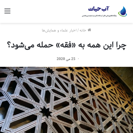
منو
خانه
/
اخبار علماء و همایش‌ها
چرا این همه به «فقه» حمله می‌شود؟
25 می 2020