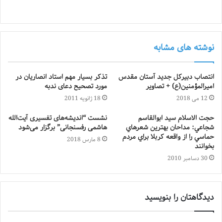
نوشته های مشابه
انتصاب دبیرکل جدید آستان مقدس
تذکر بسیار مهم استاد انصاریان در
امیرالمؤمنین(ع) + تصاویر
مورد تصحیح دعای ندبه
12 می 2018
18 ژانویه 2011
حجت الاسلام سيد ابوالقاسم
نشست “اندیشه‌های تفسیری آیت‌الله
شجاعي: مداحان بهترين شعرهاي
هاشمی رفسنجانی” برگزار می‌شود
حماسي را از واقعه كربلا براي مردم
8 مارس 2018
بخوانند
30 دسامبر 2010
دیدگاهتان را بنویسید