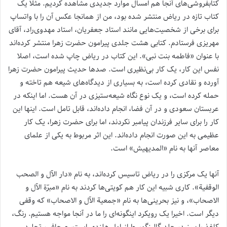
کتابفروشی‌های آنجا هم امسال موارد جدیدی مشاهده کردیم. مثلا یک
کتاب تازه در ریاض منتشر شده بود، من از همانجا عکس آن را با واتساپ
برای برخی از شخصیت‌هایی مانند استاد جعفریان، استاد مهدوی‌راد، آقای
مهریزی فرستادم. کتابی هشت جلدی پیرامون حضرت زهرا منتشر کرده‌اند
با عنوان «فاطمه بنت نبی». این کتاب در ریاض چاپ شده است، اصلا
نفس این کار، یک کار بی‌نظیری است. صدها حدیث پیرامون حضرت زهرا
آورده و نقادی کرده است، به بسیاری از دیدگاه‌های شیعه هم تاخته و
حمله کرده است، و یک نوع نگاه شیعه‌ستیزی در آن هست. اما اینکه در
عربستان سعودی و در آن فضا، انجام داده‌اند، قابل تامل است. اینها این
کار را برای سایر فرزندان پیامبر نکردند، اما برای حضرت زهرا، یک کار
عظیمی به این صورت انجام داده‌اند. این اثر مربوط به یکی از علمای
معاصر آنها به نام «المدیهیش» است.
آنها یک مرکزی را در ریاض تاسیس کرده‌اند، به نام «دار الآل و الصحب
الوقفیة». کاری شبیه این کار هم کویتی‌ها کردند به نام «مبرّة الآل و
الاصحاب»، و نیز بحرینی‌ها به نام «جمعیة الآل و الاصحاب» که وقفی
دیگر است. اخیرا یک رویکرد اینگونه‌ای را ما در آنجا مواجه هستیم. رنگ،
کاغذ را ببینید، جلد گالینگور طراز اول هلندی است، صحافی، تجلید