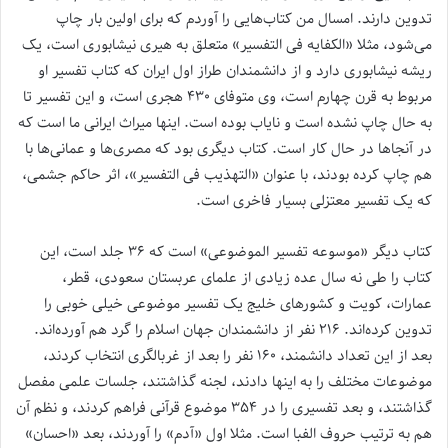
تدوین دارند. امسال من کتاب‌هایی را آوردم که برای اولین بار چاپ
می‌شود، مثلا «الکفایه فی التفسیر» متعلق به هیری نیشابوری است، یک
ریشه نیشابوری دارد و از دانشمندان طراز اول ایران که کتاب تفسیر او
مربوط به قرن چهارم است، وی متوفای ۴۳۰ هجری است، و این تفسیر تا
به حال چاپ نشده است و نایاب بوده است. اینها میراث ایرانی ما است که
در آنجاها در حال کار است. کتاب دیگری بود که مصری‌ها و عمانی‌ها با
هم چاپ کرده بودند، با عنوان «التهذیب فی التفسیر»، اثر حاکم جشمی،
که یک تفسیر معتزلی بسیار فاخری است.
کتاب دیگر «موسوعه تفسیر الموضوعی» است که ۳۶ جلد است، این
کتاب را طی نه سال عده زیادی از علمای عربستان سعودی، قطر،
عمارات، کویت و کشورهای خلیج یک تفسیر موضوعی خیلی خوبی را
تدوین کرده‌اند. ۲۱۶ نفر از دانشمندان جهان اسلام را گرد هم آورده‌اند.
بعد از این تعداد دانشمند، ۱۶۰ نفر را بعد از غربالگری انتخاب کردند،
موضوعات مختلف را به اینها دادند، لجنه گذاشتند، جلسات علمی مفصل
گذاشتند، و بعد تفسیری را در ۳۵۴ موضوع قرآنی فراهم کردند، و نظم آن
هم به ترتیب حروف الفبا است. مثلا اول «آدم» را آوردند، بعد «احسان»