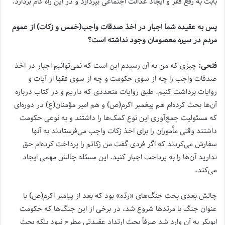
بابت به رفع فقر و ایجاد عدالت اجتماعی بپردازد و در این راه گام بردارد.
پس به عقیده شما اجبار در اخذ صدقات واجب(خمس و زکات) از عموم
مردم در سیره معصومان وجود نداشته است؟
فتحی:
چیزی که من به آن رسیدم این است که نمی‌توانیم اجبار در اخذ
صدقات واجب را چه از سوی حکومت و چه از سوی فقها از آیات و
روایات برداشت کنیم. طبق روایات متعددی که داریم و در کتاب درباره
آن‌ها بحث کرده‌ام هم پیغمبر اکرم(ص) و هم امیر مؤمنان(ع) در دوره‌ای
که مسئولیت جمع‌آوری این نوع کمک‌ها را داشتند و به نوعی حکومت
داشتند وقتی مأموران را برای اخذ زکات واجب می‌فرستادند به آنها
سفارش می‌کردند که اگر فردی گفت من زکاتم را پرداخت کرده‌ام حق
ندارید آن‌ها را به پرداخت اجبار کنید. این مسئله چالش مهمی ایجاد
می‌کند.
چالش بعدی بحث جنگ‌های «ردّه» بود که بعد از پیامبر اکرم(ص) با
عنوان جنگ با مرتدها شروع شد، در برخی از این جنگ‌ها که حکومت
ابوبکر به آن وارد شد صرفاً بحث ارتداد عقیدتی مطرح نبود بلکه بحث