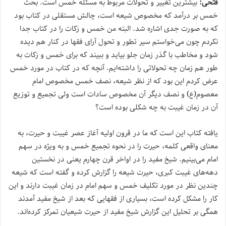
فتحی:
بیشترین تغییر و تحولات مربوط به مسئله خمس است. بحث
خمس بر درآمد که مخصوص شیعه است، چالش مستقلی در کتاب بود
که به صورت جدی اشاره شد. البته من خمس و زکات را در کتاب جدا
نکردم چون می‌خواستم سیر تطور و تحول آرای فقها در کنار هم دیده
شود و مخاطب با گذر زمان جلو بیاید و ببیند که برای خمس و زکات به
طور هم زمان چه تحولاتی را داشته‌ایم. آنچه که در کتاب در مورد خمس
عرض کردم این بود که از نظر شیعه، نصف خمس مخصوص امام
معصوم(ع) و نصف دیگر آن مخصوص سادات است ولی تجمیع و توزیع
آن در زمان غیبت به چه شکلی بوده است؟
یافته کتاب این است که ما در قرون اولیه آغاز عصر غیبت و حیرت، به
معنای واقعی کلمه، حیرت را در نحوه تجمیع خمس و به ویژه در سهم
امام می‌بینیم. شیخ مفید را در اواخر قرن چهارم یعنی در نخستین
دهه‌های غیبت کبری، حیرت شیعه را گزارش کرده و گفته است که شیعه
چندین نظر در مورد تکلیف خمس و سهم امام در زمان غیبت دارند و این
کار را مشکل کرده است، بسیاری از فقهایی که بعد از شیخ مفید آمدند
همگی بر تحلیل این گزارش شیخ مفید از حیرت شیعیان تمرکز کرده‌اند.