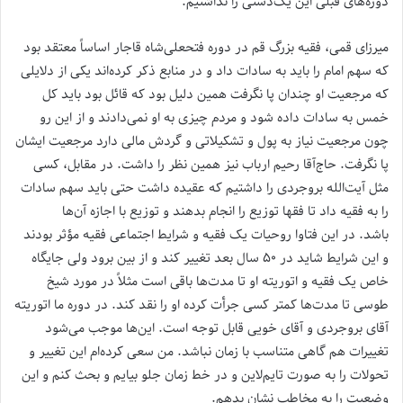
دوره‌های قبلی این یک‌دستی را نداشتیم.
میرزای قمی، فقیه بزرگ قم در دوره فتحعلی‌شاه قاجار اساساً معتقد بود
که سهم امام را باید به سادات داد و در منابع ذکر کرده‌اند یکی از دلایلی
که مرجعیت او چندان پا نگرفت همین دلیل بود که قائل بود باید کل
خمس به سادات داده شود و مردم چیزی به او نمی‌دادند و از این رو
چون مرجعیت نیاز به پول و تشکیلاتی و گردش مالی دارد مرجعیت ایشان
پا نگرفت. حاج‌آقا رحیم ارباب نیز همین نظر را داشت. در مقابل، کسی
مثل آیت‌الله بروجردی را داشتیم که عقیده داشت حتی باید سهم سادات
را به فقیه داد تا فقها توزیع را انجام بدهند و توزیع با اجازه آن‌ها
باشد. در این فتاوا روحیات یک فقیه و شرایط اجتماعی فقیه مؤثر بودند
و این شرایط شاید در ۵۰ سال بعد تغییر کند و از بین برود ولی جایگاه
خاص یک فقیه و اتوریته او تا مدت‌ها باقی است مثلاً در مورد شیخ
طوسی تا مدت‌ها کمتر کسی جرأت کرده او را نقد کند. در دوره ما اتوریته
آقای بروجردی و آقای خویی قابل توجه است. این‌ها موجب می‌شود
تغییرات هم گاهی متناسب با زمان نباشد. من سعی کرده‌ام این تغییر و
تحولات را به صورت تایم‌لاین و در خط زمان جلو بیایم و بحث کنم و این
وضعیت را به مخاطب نشان بدهم.