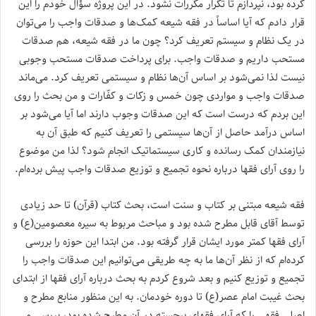
کرده بود، نپردازم تا تکرار مکررات نشود. در این پروژه سؤال خودم را این
قرار دادم که آیا اساساً در فقه شیعه کمک‌ها و صدقات واجب را می‌توان
در یک نظام و سیستم تعریف کرد؟ چون ما در فقه شیعه، هم صدقات
مستحب داریم و صدقات واجب. برای پرداخت صدقات مستحب وجوبی
نیست لذا نمی‌شود بر اساس آن‌ها نظام و سیستمی تعریف کرد. می‌ماند
صدقات واجب و مواردی چون خمس و زکات و کفّارات و من بحث را روی
این بردم که درست است که این صدقات وجوب دارند اما آیا می‌شود بر
اساس درآمد حاصل از آن‌ها سیستمی را تعریف کنیم که طبق آن به
نیازمندان کمک رسانده و کاری سیستماتیک انجام شود؟ لذا من موضوع
را روی آرای فقها درباره نحوه تجمیع و توزیع صدقات واجب پیش برده‌ام.
فقه شیعه مبتنی بر کتاب و سنت است، بحث کتاب (قرآن) تا حد زیادی
توسط آقای قابل مطرح شده بود و مباحث مربوط به سیره معصومین(ع) و
آرای فقها کمتر مورد ایشان قرار گرفته بود. من ابتدا این حوزه را بررسی
کرده‌ام که از نظر آن‌ها ما به چه طریقی می‌توانیم این صدقات واجب را
تجمیع و توزیع کنیم و بعد شروع کردم به بحث درباره آرای فقها از ابتدای
بحث غیبت امام عصر(ع) تا دوره خودمان. به این منظور منابع مطرح و
اصلی فقهی را که آرای فقهای برجسته در آن مطرح شده بود، بررسی و