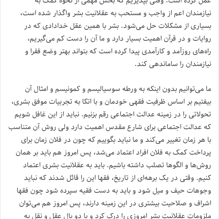
عمل کرده است. وقتی بپذیریم که بخش مهمی از نحوه کمک به
نیازمندان اعم از واجب و مستحب به عقلانیت بشر واگذار شده است،
بسیاری از مشکلات حل می‌شود. بشر با همین عقل خدادادی که در
روایات و در قرآن اهمیت بسیار دارد و ما آن را دست کم می‌گیریم،
راه‌های روزآمد و کارآمدی پیدا کرده است که بتواند بهتر وضع فقرا و
نیازمندان را ساماندهی کند.
ما می‌توانیم بدون اینکه به ورطه سوسیالیسم و کمونیسم و امثال آن
بیفتیم بر اساس ظرفیت فقهی خودمان و با اتکا به تجربیات موفق بشری،
تحولاتی را در زمینه عدالت اجتماعی رقم بزنیم. نباید از این غافل شویم
که عدالت اجتماعی برای شارع مقدس اهمیت دارد ولی روش آن متناسب
با هر زمان تغییر می‌کند و ما نباید بگوییم که چون در فلان زمان برای
پرداخت کمک به فلان افراد اعتماد می‌شد، پس امروز هم باید بر همان
روش‌ها و الگوها تصلب داشته باشیم. باید به عقلانیت بشری اعتماد
کنیم. وقتی در یک برهه‌ای از تاریخ، فقها این را قائل شدند که نباید
وجوهات حیف و میل شود و باید به دست فقیه سپرده شود چون فقها
اشراف و صلاحیت بیشتری در این زمینه دارند، پس امروز هم می‌توان
ملزومات عقلانیت بشر امروزی را درک کرد و با دو بال عقل و نقل به