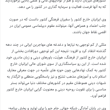
کشورهای میزبان دارند و هم از توانایی­های مالی و علمی بالایی برخوردارند
که به آنها فرصت فعالیت و سرمایه گذاری در کشور را می دهد.
وی ایرانیان خارج کشور را سفیران فرهنگی کشور دانست که در صورت
جلب اعتماد و همراهی آنها، می­توانند مقوم دیپلماسی عمومی ایران در
اقصی نقاط جهان باشند.
ملکی از کم­ توجهی به نیازها و دغدغه­ های مهاجرین ایرانی در چند دهه
گذشته انتقاد کرد و افزود: نتیجه این کم توجهی دور­افتادن بخشی از
ایرانیان خارج کشور از فرهنگ، هویّت، باورهای دینی و زبان مادری خود
شده است. از این رو سیاستگذاری از سوی شورای عالی ایرانیان خارج
کشور به کمک نهادهایی چون حوزه ­های علّمیه در جهت معرفی معارف
اسلام ناب و آموزهای مذهب تشیّع و نیز پاسخگویی منطقی و اثرگذار به
شبهات دینی هم­وطنان مقیم در کشورهای مختلف دنیا می­‌تواند بستر
مناسبی را برای تقویت روحیه دینی و معنویت ­گرایی ایرانیان خارج کشور
فراهم آورد.
وی در پایان آمادگی شبکه جهانی جام ­جم را برای تولید و پخش برنامه­