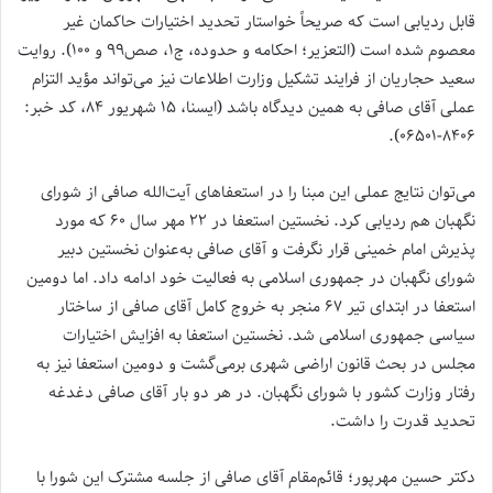
قابل ردیابی است که صریحاً خواستار تحدید اختیارات حاکمان غیر
معصوم شده است (التعزیر؛ احکامه و حدوده، ج۱، صص۹۹ و ۱۰۰). روایت
سعید حجاریان از فرایند تشکیل وزارت اطلاعات نیز می‌تواند مؤید التزام
عملی آقای صافی به همین دیدگاه باشد (ایسنا، ۱۵ شهریور ۸۴، کد خبر:
۸۴۰۶-۰۶۵۰۱).
می‌توان نتایج عملی این مبنا را در استعفاهای آیت‌الله صافی از شورای
نگهبان هم ردیابی کرد. نخستین استعفا در ۲۲ مهر سال ۶۰ که مورد
پذیرش امام خمینی قرار نگرفت و آقای صافی به‌عنوان نخستین دبیر
شورای نگهبان در جمهوری اسلامی به فعالیت خود ادامه داد. اما دومین
استعفا در ابتدای تیر ۶۷ منجر به خروج کامل آقای صافی از ساختار
سیاسی جمهوری اسلامی شد. نخستین استعفا به افزایش اختیارات
مجلس در بحث قانون اراضی شهری برمی‌گشت و دومین استعفا نیز به
رفتار وزارت کشور با شورای نگهبان. در هر دو بار آقای صافی دغدغه
تحدید قدرت را داشت.
دکتر حسین مهرپور؛ قائم‌مقام آقای صافی از جلسه مشترک این شورا با