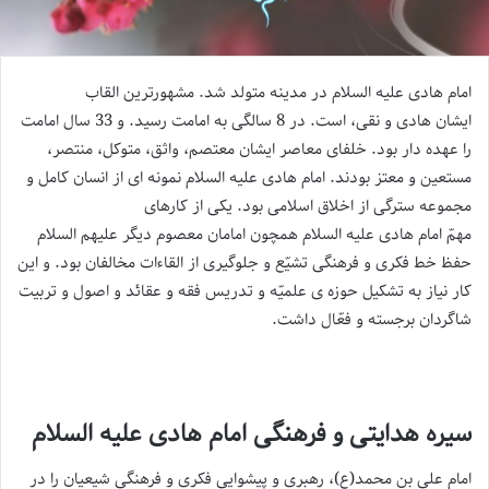
امام
هادی
علیه السلام در مدینه متولد شد. مشهورترین القاب
ایشان
هادی
و نقی، است. در 8 سالگی به
امام
ت رسید. و 33 سال
امام
ت
را عهده دار بود. خلفای معاصر ایشان معتصم، واثق، متوکل، منتصر،
مستعین و معتز بودند.
امام
هادی
علیه السلام نمونه ای از انسان کامل و
مجموعه سترگی از اخلاق اسلامی بود. یکی از کارهای
مهمّ
امام
هادی
علیه السلام همچون
امام
ان معصوم دیگر علیهم السلام
حفظ خط فکری و فرهنگی تشیّع و جلوگیری از القاءات مخالفان بود. و این
کار نیاز به تشکیل حوزه ی علمیّه و تدریس فقه و عقائد و اصول و تربیت
شاگردان برجسته و فعّال داشت.
سیره هدایتی و فرهنگی امام هادی علیه السلام
امام علی بن محمد(ع)، رهبری و پیشوایی فکری و فرهنگی شیعیان را در