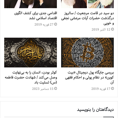
دو سید در قامت مرجعیت / سالروز
اقدامی جدی برای کشف الگوی
درگذشت حضرات آیات مرعشی نجفی
اقتصاد اسلامی نشد
و خویی
27 فوریه 2019
12 اکتبر 2019
بررسی جایگاه پول دیجیتال «بیت‌
کوثر بودن، انسان را به بی‌نهایت
کوین» در نظام پولی و احکام فقهی
وصل می‌کند / شهادت حضرت فاطمه
آن
(س) تسلیت باد
17 فوریه 2019
15 دسامبر 2023
دیدگاهتان را بنویسید